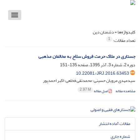
Toggle
vigation
کلیدواژه‌ها =
دشمنان دین
1
تعداد مقالات:
جستاری در ملاک حرمت فروش سلاح به مخالفان مذهبی
دوره 2، شماره 3، آذر 1395، صفحه
135-151
10.22081/JRJ.2016.63453
سیدمهدی مرویان حسینی؛ محمدتقی فخلعی؛ اکبر احمدپور
2.97 M
مشاهده مقاله
اصل مقاله
مقالات آماده انتشار
شماره جاری