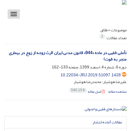
Toggle
vigation
موضوعات =
طلاق
1
تعداد مقالات:
تأملی فقهی در ماده «944» قانون مدنی ایران (ارث زوجه از زوج در بیماری
منجر به فوت)
دوره 6، شماره 4، اسفند 1399، صفحه
133-162
10.22034/JRJ.2019.51097.1428
علیرضا هوشیار؛ محمدرضا هوشیار
540.15 K
مشاهده مقاله
اصل مقاله
مقالات آماده انتشار