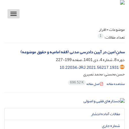
Toggle
vigation
موضوعات =
اقرار
1
تعداد مقالات:
سخنِ امین در آیین دادرسی مدنی (فقه امامیه و حقوق موضوعه)
دوره 8، شماره 4، دی 1401، صفحه
199-227
10.22034/JRJ.2021.56217.1931
حسن محسنی؛ محمد نصیری
696.52 K
مشاهده مقاله
اصل مقاله
مقالات آماده انتشار
شماره جاری