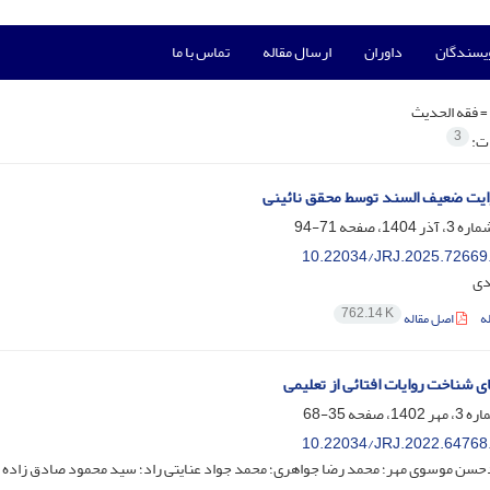
ویسندگان
داوران
ارسال مقاله
تماس با ما
=
فقه الحدیث
3
ات:
ایت ضعیف السند توسط محقق نائینی
71-94
10.22034/JRJ.2025.72669
دی
762.14 K
ه
اصل مقاله
 شناخت روایات افتائی از تعلیمی
35-68
10.22034/JRJ.2022.64768
سن موسوی مهر؛ محمد رضا جواهری؛ محمد جواد عنایتی راد؛ سید محمود صادق زاده ط