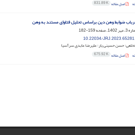
831.89 K
ه
اصل مقاله
رباب ضوابط وهن دین براساس تحلیل فتاوای مستند به وهن
159-182
10.22034/JRJ.2023.65281
خلعی؛ حسن حسینی یار؛ علیرضا عابدی سرآسیا
675.92 K
ه
اصل مقاله