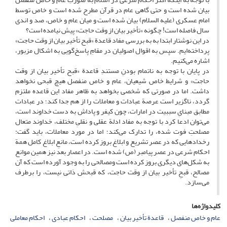
بیان شده است و حتی گاهی عام در قرآن مطرح شده است و خاص توسط
امام عسکری (علیه السلام) بیان شده است و میان عام و خاص، صد و اندی
سال فاصله است! چگونه «تأخیر بیان از وقت حاجت» پیش نیامده است؟
در این نوشتار ابتدا به به بررسی مفاد قاعدة «قبح تأخیر بیان از وقت حاجت»
پرداخته‌ایم. سپس به اقوال اصولیان در مقامِ پاسخ‌گویی به اشکال مزبور،
اشاره می‌کنیم.
در پایان با توجه به ناتمام بودنِ مستندِ قاعدة «قبح تأخیر بیان از وقت
حاجت» و شرایط خاص شیعیان، عام و خاص منفصل هیچ قبحی نخواهد
داشت. اما در صورتی که شخصی بخواهد به ظاهر مفاد این قاعده ملتزم
گردد، ناگزیر است عرصة عبادات و معاملات را از هم جدا کند؛ در عبادات
مطابق مبنایِ سببیت در امارات، چون کیفر و پاداش به دست خداوند است،
می‌توان ادعا کرد با توجه به مفاد ادلة عقلی و نقلیِ مختلف، خداوند متعال
مصلحتِ فوت شده، را تدارک می‌کند؛ اما در مورد معاملات، باید گفت:
رخدادهایی که در عصر تشریع و ابلاغ بروز کرده است، مانعِ ابلاغ کامل همة
احکام شرعی در عصر پیامبر (ص) شده است. در اعصار بعد نیز همین موانع
به شکل‌های دیگری بروز کرده است ومصالحی را به وجود آورده است که آن
مصالح، قبحِ تأخیر بیان از وقت حاجت، که قبحش ذاتی نیست، را برطرف
می‌سازد.
کلیدواژه‌ها
عام و خاص منفصل
قاعدة تأخیر بیان
مصلحت
احکام عبادی
احکام معاملی