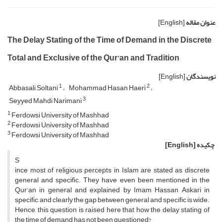
عنوان مقاله
[English]
The Delay Stating of the Time of Demand in the Discrete
Total and Exclusive of the Qur'an and Tradition
نویسندگان
[English]
1
2
Abbasali Soltani
Mohammad Hasan Haeri
3
Seyyed Mahdi Narimani
1
Ferdowsi University of Mashhad
2
Ferdowsi University of Mashhad
3
Ferdowsi University of Mashhad
چکیده
[English]
S
ince most of religious percepts in Islam are stated as discrete
general and specific. They have even been mentioned in the
Qur'an in general and explained by Imam Hassan Askari in
specific, and clearly the gap between general and specific is wide.
Hence, this question is raised here that how the delay stating of
the time of demand has not been questioned?