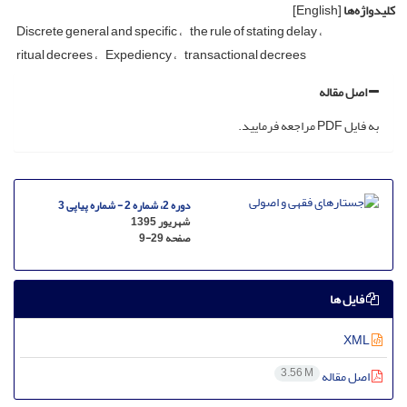
کلیدواژه‌ها
[English]
Discrete general and specific
the rule of stating delay
ritual decrees
Expediency
transactional decrees
اصل مقاله
به فایل PDF مراجعه فرمایید.
دوره 2، شماره 2 - شماره پیاپی 3
شهریور 1395
صفحه
9-29
فایل ها
XML
3.56 M
اصل مقاله