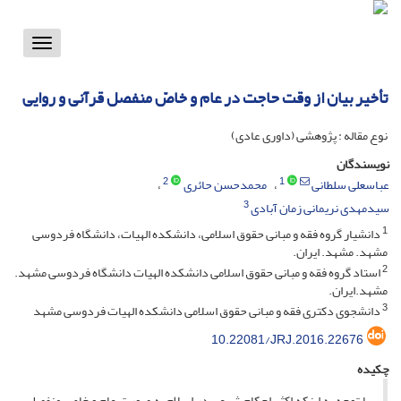
Toggle
vigation
تأخیر بیان از وقت حاجت در عام و خاصّ منفصل قرآنی و روایی
نوع مقاله : پژوهشی (داوری عادی)
نویسندگان
2
1
عباسعلی سلطانی
محمدحسن حائری
3
سیدمهدی نریمانی زمان آبادی
1
دانشیار گروه فقه و مبانی حقوق اسلامی، دانشکده الهیات، دانشگاه فردوسی
مشهد. مشهد. ایران.
2
استاد گروه فقه و مبانی حقوق اسلامی دانشکده الهیات دانشگاه فردوسی مشهد.
مشهد.ایران.
3
دانشجوی دکتری فقه و مبانی حقوق اسلامی دانشکده الهیات فردوسی مشهد
10.22081/JRJ.2016.22676
چکیده
با توجه به اینکه اکثر احکام شرعی در اسلام به صورتِ عام و خاص منفصل