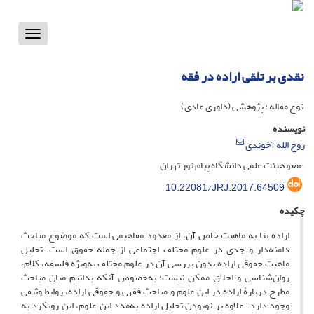
Toggle
vigation
نقدی بر تلقی اراده در فقه
نوع مقاله : پژوهشی (داوری عادی)
نویسنده
روح الله آخوندی
عضو هیئت علمی دانشگاه پیام نور تهران
10.22081/JRJ.2017.64509
چکیده
اراده بنا به ماهیت خاص آن، از معدود مفاهیمی است که موضوع مباحث
دامنه‌دار و جدی در علوم مختلف اجتماعی از جمله حقوق است. تحلیل
ماهیت حقوقی اراده بدون بررسی آن در علوم مختلف به‌ویژه فلسفه، کلام،
روان‌شناسی و اخلاق ممکن نیست؛ به‌خصوص آنکه بدانیم میان مباحث
مطرح دربارۀ اراده در این علوم و مباحث فقهی و حقوقی اراده، روابط وثیقی
وجود دارد. علاوه بر نوبودن تحلیل اراده به‌مدد این علوم، این رویکرد به