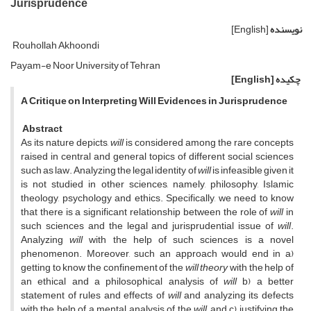
Jurisprudence
نویسنده
[English]
Rouhollah Akhoondi
Payam-e Noor University of Tehran
چکیده
[English]
A Critique on Interpreting Will Evidences in Jurisprudence
Abstract
As its nature depicts,
will
is considered among the rare concepts
raised in central and general topics of different social sciences
such as law. Analyzing the legal identity of
will
is infeasible given it
is not studied in other sciences, namely, philosophy, Islamic
theology, psychology and ethics. Specifically, we need to know
that there is a significant relationship between the role of
will
in
such sciences and the legal and jurisprudential issue of
will
.
Analyzing
will
with the help of such sciences is a novel
phenomenon. Moreover, such an approach would end in a)
getting to know the confinement of the
will
theory
with the help of
an ethical and a philosophical analysis of
will
b) a better
statement of rules and effects of
will
and analyzing its defects
with the help of a mental analysis of the
will,
and c) justifying the