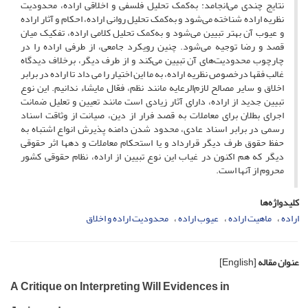
نتایج چندی می‌انجامد: به‌کمک تحلیل فلسفی و اخلاقی اراده، محدودیت
نظریه اراده شناخته می‌شود و به‌کمک تحلیل روانی اراده، احکام و آثار اراده
و عیوب آن بهتر تبیین می‌شود و به‌کمک تحلیل کلامی اراده، تفکیک میان
قصد و رضا توجیه می‌شود. چنین رویکرد جامعی، از طرفی اراده را در
چارچوب محدودیت‌های آن تبیین می‌کند و از طرف دیگر، برخلاف دیدگاه
غالب فقها درخصوص نظریه اراده، به ما این اختیار را می ­داد تا اراده در برابر
اخلاق و سایر مصالح لازم‌الرعایه مانند نظم، فعّال مایشاء ندانیم. این نوع
تبیین جدید از اراده، دارای آثار زیادی است مانند تعیین و تعلیل ضمانت
اجرای بطلان برای معاملات به قصد فرار از دین، صیانت از وثاقت اسناد
رسمی در برابر اسناد عادی، محدود شدن دامنه پذیرش انواع اشتباه به
حفظ حقوق طرف دیگر قرارداد و یا استحکام معاملات و ده­ها اثر حقوقی
دیگر که هم­ اکنون در غیاب این نوع تبیین از اراده، نظام حقوقی کشور
محروم از آن­ها است.
کلیدواژه‌ها
اراده
ماهیت اراده
عیوب اراده
محدودیت اراده و اخلاق
عنوان مقاله
[English]
A Critique on Interpreting Will Evidences in