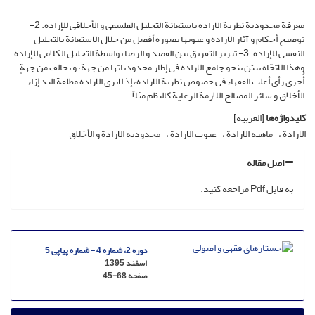
معرفة محدودیة نظریة الارادة باستعانة التحلیل الفلسفی و الأخلاقی للإرادة. 2-
توضیح أحکام و آثار الارادة و عیوبها بصورة أفضل من خلال الاستعانة بالتحلیل
النفسی للإرادة. 3- تبریر التفریق بین القصد و الرضا بواسطة التحلیل الکلامی للإرادة.
وهذا الاتجّاه یبیّن بنحو جامع الارادة فی إطار محدودیاتها من جهة، و یخالف من جهةٍ
أُخرى رأی أغلب الفقهاء فی خصوص نظریة الارادة، إذ لایرى الارادة مطلقة الید إزاء
الأخلاق و سائر المصالح اللازمة الرعایة کالنظم مثلاً.
کلیدواژه‌ها
[العربیة]
الارادة
ماهیة الارادة
عیوب الارادة
محدودیة الارادة و الأخلاق
اصل مقاله
به فایل Pdf مراجعه کنید.
دوره 2، شماره 4 - شماره پیاپی 5
اسفند 1395
صفحه
45-68