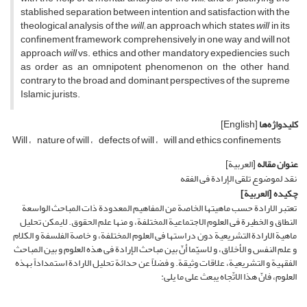
stablished separation between intention and satisfaction with the
theological analysis of the
will
; an approach which states
will
in its
confinement framework comprehensively in one way and will not
approach
will
vs. ethics and other mandatory expediencies such
as order as an omnipotent phenomenon on the other hand,
contrary to the broad and dominant perspectives of the supreme
Islamic jurists.
کلیدواژه‌ها
[English]
Will
nature of will
defects of will
will and ethics confinements
عنوان مقاله
[العربیة]
نقد لموضوع تلقی الإرادة فی الفقه
چکیده
[العربیة]
تعتبر الارادة حسب ماهیتها الخاصة من المفاهیم المعدودة ذات المباحث الواسعة
النطاق و الخطیرة فی العلوم الاجتماعیة المختلفة، و منها علم الحقوق. لایمکن تحلیل
ماهیة الارادة التشریعیة دون دراستها فی العلوم المختلفة، و خاصة الفلسفة و الکلام
و علم النفس و الأخلاق، و لاسیّما أنّ بین مباحث الإرادة فی هذه العلوم و بین المباحث
الفقهیة و التشریعیة، علاقات وثیقة. و فضلاً عن حدائة تحلیل الارادة استمداداً بهذه
العلوم، فانّ هذا الاتّجاه یبعث على ما یلی: