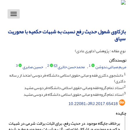
Toggle
vigation
بازکاوی شمول حدیث رفع نسبت به شبهات حکمیه با محوریت
سیاق
نوع مقاله : پژوهشی (داوری عادی)
نویسندگان
3
2
1
مریم صباغی ندوشن
محمدحسن حائری
حسین صابری
1
دانشجوی دکتری فقه و مبانی حقوق اسلامی دانشگاه فردوسی (متخذ از رساله
دکتری)
2
استاد تمام گروه فقه ومبانی حقوق اسلامی دانشگاه فردوسی مشهد
3
استاد تمام گروه فقه و مبانی حقوق اسلامی دانشگاه فردوسی مشهد
10.22081/JRJ.2017.65418
چکیده
برخلاف جایگاه موجود در حدیث رفع، برای اثبات برائت شرعی در شبهات
حکمیه و موضوعیه، اشکال اختصاص آن به شبهات موضوعیه مطرح شده