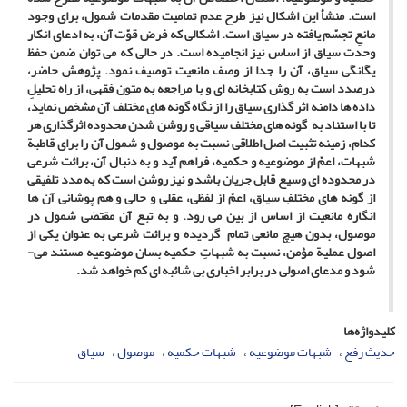
است. منشأ این اشکال نیز طرح عدم تمامیت مقدمات شمول، برای وجود
مانعِ تجسّم یافته در سیاق است. اشکالی که فرض قوّت آن، به ادعای انکار
وحدت سیاق از اساس نیز انجامیده است. در حالی­ که می­ توان ضمن حفظ
یگانگی سیاق، آن را جدا از وصف مانعیت توصیف نمود. پژوهش حاضر،
درصدد است به روش کتابخانه­ ای و با مراجعه به متون فقهی، از راه تحلیلِ
داده ها دامنه اثر گذاری سیاق را از نگاه گونه­ های مختلف آن مشخص نماید،
تا با استناد به گونه­ های مختلف سیاقی و روشن شدن محدوده اثرگذاری هر
کدام، زمینه تثبیت اصل اطلاقی نسبت به موصول و شمول آن را برای قاطبة
شبهات، اعمّ از موضوعیه و حکمیه، فراهم آید و به دنبال آن، برائت شرعی
در محدوده ­ای وسیع قابل جریان باشد و نیز روشن است که به مدد تلفیقی
از گونه­ های مختلفِ سیاق، اعمّ از لفظی، عقلی و حالی و هم پوشانی آن­ ها
انگاره مانعیت از اساس از بین می­ رود. و به تبع آن مقتضی شمول در
موصول، بدون هیچ مانعی تمام گردیده و برائت شرعی به ­عنوان یکی از
اصول عملیة مؤمن، نسبت به شبهاتِ حکمیه بسان موضوعیه مستند می­
شود و مدعای اصولی در برابر اخباری بی شائبه ­ای کم خواهد شد.
کلیدواژه‌ها
حدیث رفع
شبهات موضوعیه
شبهات حکمیه
موصول
سیاق