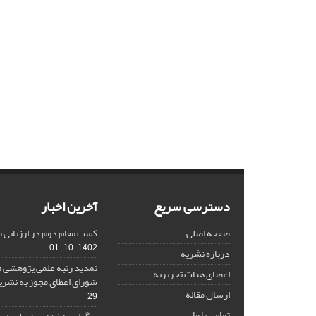
دسترسی سریع
آخرین اخبار
صفحه اصلی
کسب مقام دوم در ارزیابی 
1402-10-01
درباره نشریه
تمدید رتبه علمی پژوهشی ف
اعضای هیات تحریریه
شورای اعطای مجوز به نشر
ارسال مقاله
29
تماس با ما