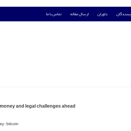
ویسندگان
داوران
ارسال مقاله
تماس با ما
l money and legal challenges ahead
ey : bitcoin