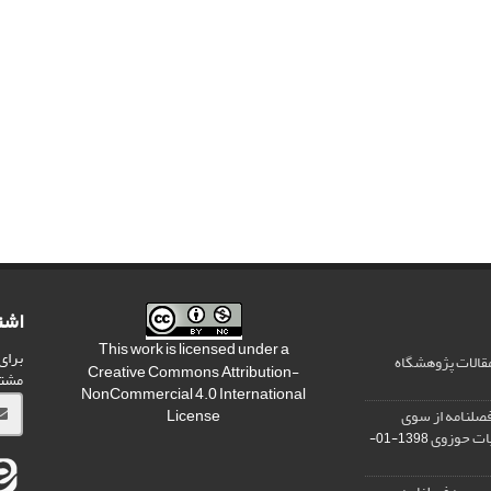
اشت
This work is licensed under a
برای
مقالات پژوهشگاه
Creative Commons Attribution-
مشت
NonCommercial 4.0 International
صلنامه از سوی
License
یات حوزوی
1398-01-