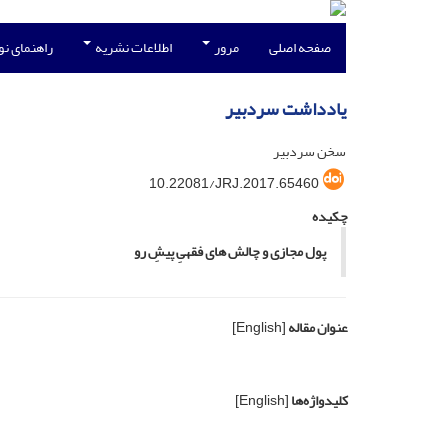
صفحه اصلی
مرور
اطلاعات نشریه
راهنمای ن
یادداشت سردبیر
سخن سردبیر
10.22081/JRJ.2017.65460
چکیده
پول مجازی و چالش ‏های فقهیِ پیشِ­ رو
عنوان مقاله
[English]
کلیدواژه‌ها
[English]