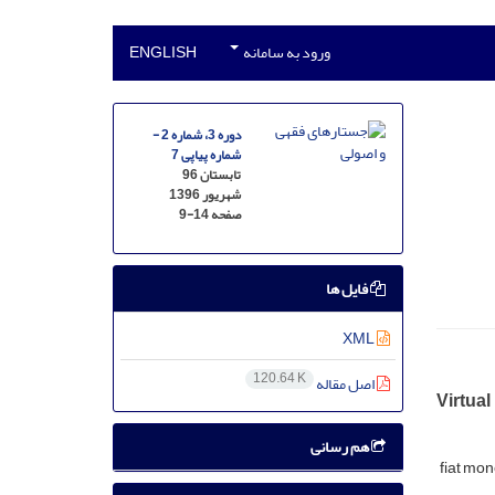
ورود به سامانه
ENGLISH
دوره 3، شماره 2 -
شماره پیاپی 7
تابستان 96
شهریور 1396
صفحه
9-14
فایل ها
XML
120.64 K
اصل مقاله
Virtua
هم رسانی
fiat mon