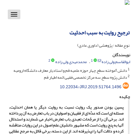
Toggle
vigation
ترجیح روایت به سبب احدثیت
نوع مقاله : پژوهشی (داوری عادی)
نویسندگان
2
1
ابوالقاسم ولی زاده
محمدمهدی ولی زاده
1
دانش آموخته سطح چهار حوزه علمیه قم و استادیار معارف دانشگاه ارومیه
2
دانش پژوه سطح سه مرکز تخصصی فقهی ائمه اطهار قم
10.22034/JRJ.2019.51764.1496
چکیده
پسین بودن صدور یک روایت نسبت به روایت دیگر یا همان احدثیت،
مسئله ­ای است که عدّه ای از فقیهان و اصولیان در باب تعارض به آن پرداخته
اند. برخی آن را از مرجّحات تعبدی باب تعارض اخبار می­ شمارند و استدلال
آن­ها به پنج روایت است که مشهور دانشیان علم اصول در این روایات مناقشه
کرده و دلالت آن­ها را نپذیرفته ­اند. از این دسته، برخی قائل به مرجح عقلایی