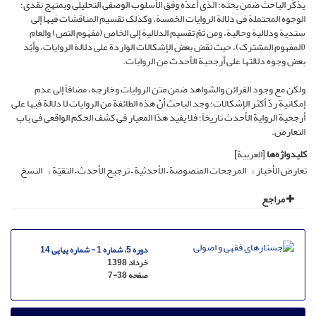
یذکُر الباحث ضمن بحثه؛ الذی أعدّه وفق الأسلوب الوصفی التحلیلی وبمنهج نقدی؛
الوجوه المحتملة فی دلالة الروایات الخمسة، وکذلک تقسیم المناقشات فیها إلى
سندیة ودلالیة وحالیة، ومن ثمّ تقسیم الدلالیة إلى الخاص (مفهوم النص) والعام
(المفهوم المشترک)، حیث نقض بعض الإشکالات الواردة على دلالة الروایات، وأیّد
بعض وجوه دلالتها على أرجحیة الأحدث من الروایات.
ولکن مع وجود القرائن والشواهد ضمن متن الروایات وخارجه، مضافاً إلى عدم
إمکانیة ردّ أکثر الإشکالات؛ وجد الباحث أنّ هذه الطائفة من الروایات لا دلالة فیها على
أرجحیة الروایة الأحدث تاریخاً؛ فلا یفید هذا المعیار فی کشف الحکم الواقعی فی باب
التعارض.
کلیدواژه‌ها
[العربیة]
تعارض الأخبار
المرجحات المنصوصة – الأحدثیة – ترجیح الأحدث – التقیّة
النسخ
مراجع
دوره 5، شماره 1 - شماره پیاپی 14
خرداد 1398
صفحه
7-38