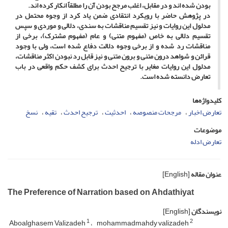
بودن شده ­اند و در مقابل، اغلب مرجح بودن آن را مطلقاً انکار کرده­ اند.
در پژوهش حاضر با رویکرد انتقادی ضمن یاد کرد از وجوه محتمل در
مدلول این روایات و نیز تقسیم مناقشات به سندی، دلالی و موردی و سپس
تقسیم دلالی به خاص (مفهوم متنی) و عام (مفهوم مشترک)، برخی از
مناقشات رد شده و از برخی وجوه دلالت دفاع شده است، ولی با وجود
قرائن و شواهد درون متنی و برون متنی و نیز قابل رد نبودن اکثر مناقشات،
مدلول این روایات مغایر با ترجیح احدث برای کشف حکم واقعی در باب
تعارض دانسته شده است.
کلیدواژه‌ها
تعارض اخبار
مرجحات منصوصه
احدثیت
ترجیح احدث
تقیه
نسخ
موضوعات
تعارض ادله
عنوان مقاله
[English]
The Preference of Narration based on Ahdathiyat
نویسندگان
[English]
1
2
Aboalghasem Valizadeh
mohammadmahdy valizadeh