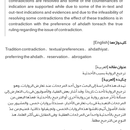
contradictions are resolved and some of the countenances of
indication are supported, while due to some of the in-text and
out-text indications and evidences and due to the infeasibility of
resolving some contradictions, the effect of these traditions is in
contradiction with the preference of
ahdath
toreach the true
ruling regarding the issue of contradiction.
کلیدواژه‌ها
[English]
Tradition contradiction
textual preferences
ahdathiyat
preferring the ahdath
reservation
abrogation
عنوان مقاله
[العربیة]
ترجیح الروایة بسبب الأحدثیة
چکیده
[العربیة]
تهدف هذه الدراسة إلى البحث حول أحد المرجحات عند تعارض الروایات، وهو
ترجیح الروایة لأحدث تاریخاً. وقد أشار بعض الفقهاء والأصولیون فی باب التعارض إلى
مسألة تأخّر صدور روایة عن روایة أخرى؛ أو الترجیح بالأحدثیة؛ فعدّها البعض من
المرجحات التعبدیة فی باب تعارض الأخبار، مستدلاً بروایاتٍ خمس. والمشهور بین
علماء الأصول أنّهم ناقشوا هذه الروایات الخمس، ولم یقبلوا دلالتها، فمنهم من عدّ
الترجیح بالأحدثیة واحداً من المرجّحات العقلیة؛ وفی المقابل نفى أکثر العلماء هذ
النوع من الترجیح مطلقاً.