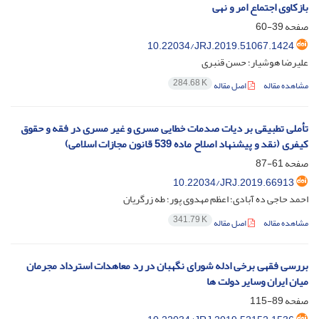
بازکاوی اجتماع امر و نهی
صفحه
39-60
10.22034/JRJ.2019.51067.1424
علیرضا هوشیار؛ حسن قنبری
284.68 K
مشاهده مقاله
اصل مقاله
تأملی تطبیقی بر دیات صدمات خطایی مسری و غیر مسری در فقه و حقوق
کیفری (نقد و پیشنهاد اصلاح ماده 539 قانون مجازات اسلامی)
صفحه
61-87
10.22034/JRJ.2019.66913
احمد حاجی ده آبادی؛ اعظم مهدوی پور؛ طه زرگریان
341.79 K
مشاهده مقاله
اصل مقاله
بررسی فقهی برخی ادله شورای نگهبان در رد معاهدات استرداد مجرمان
میان ایران وسایر دولت ها
صفحه
89-115