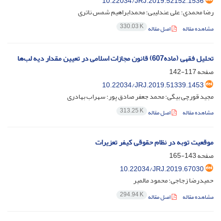
10.22034/JRJ.2019.52152.1536
رضا محمدی؛ علی عندلیبی؛ محمدابراهیم شمس ناتری
330.03 K
مشاهده مقاله
اصل مقاله
تحلیل فقهی (ماده607) قانون مجازات اسلامی در تعیین مقدار دیه لب‌ها
صفحه
117-142
10.22034/JRJ.2019.51339.1453
مجید قورچی بیگی؛ محمد جعفر صادق پور؛ سهراب بهادری
313.25 K
مشاهده مقاله
اصل مقاله
موقعیت توبه در نظام حقوقی کیفر تعزیرات
صفحه
143-165
10.22034/JRJ.2019.67030
حمیدرضا زجاجی؛ محمود مالمیر
294.94 K
مشاهده مقاله
اصل مقاله