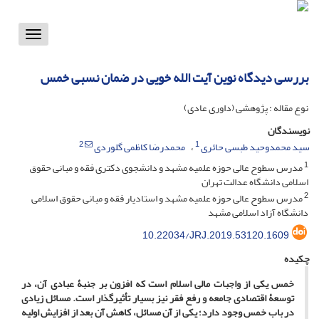
Toggle
vigation
بررسی دیدگاه نوین آیت الله خویی در ضمان نسبی خمس
نوع مقاله : پژوهشی (داوری عادی)
نویسندگان
2
1
سید محمدوحید طبسی حائری
محمدرضا کاظمی گلوردی
1
مدرس سطوح عالی حوزه علمیه مشهد و دانشجوی دکتری فقه و مبانی حقوق
اسلامی دانشگاه عدالت تهران
2
مدرس سطوح عالی حوزه علمیه مشهد و استادیار فقه و مبانی حقوق اسلامی
دانشگاه آزاد اسلامی مشهد
10.22034/JRJ.2019.53120.1609
چکیده
خمس یکی از واجبات مالی اسلام است که افزون بر جنبۀ عبادی آن، در
توسعۀ اقتصادی جامعه و رفع فقر نیز بسیار تأثیرگذار است. مسائل زیادی
در باب خمس وجود دارد؛ یکی از آن مسائل، کاهش آن بعد از افزایش اولیه