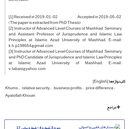
[1] Received in 2019-01-02 Accepted in 2019-05-02
(The paper is extracted from PhD Thesis)
[2] Instructor of Advanced Level Courses of Mashhad Seminary
and Assistant Professor of Jurisprudence and Islamic Law
Principles at Islamic Azad University of Mashhad; E-mail:
k.h.p198654@gmail.com
[3] Instructor of Advanced Level Courses of Mashhad Seminary
and PhD Candidate of Jurisprudence and Islamic Law Principles
at Islamic Azad University of Mashhad; E-mail:
v.tabasi@yahoo.com
کلیدواژه‌ها
[English]
Khums
relative security
business profits
price difference
Ayatollah Khouei
مراجع
دوره 5، شماره 4 - شماره پیاپی 17