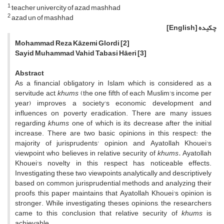
1
teacher univercity of azad mashhad
2
azad un of mashhad
چکیده
[English]
Mohammad Reza Kāzemi Glordi
[2]
Sayid Muhammad Vahid Tabasi Hāeri
[3]
Abstract
As a financial obligatory in Islam which is considered as a
servitude act,
khums
(the one fifth of each Muslim's income per
year) improves a society's economic development and
influences on poverty eradication. There are many issues
regarding
khums
one of which is its decrease after the initial
increase. There are two basic opinions in this respect: the
majority of jurisprudents' opinion, and Ayatollah Khouei's
viewpoint who believes in relative security of
khums.
Ayatollah
Khouei's novelty in this respect has noticeable effects.
Investigating these two viewpoints analytically and descriptively
based on common jurisprudential methods and analyzing their
proofs, this paper maintains that Ayatollah Khouei's opinion is
stronger. While investigating theses opinions, the researchers
came to this conclusion that relative security of
khums
is
achievable.