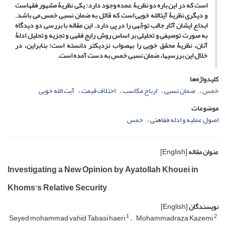
است که در این باره دو نظریۀ عمده وجود دارد: یکی نظریۀ مشهور فقهاست
و دیگری نظریۀ آیت­الله خویی است که قائل به ضمان نسبی خمس می­ باشد.
ابداع ایشان آثار جالب توجّهی را در پی دارد. این مقاله با بررسی دو دیدگاه
به ­صورت توصیفی و تحلیلی بر اساس روش رایج فقهی و تجزیه و تحلیل ادلۀ
آنان، نظریۀ محقق خویی را به­صواب نزدیک­تر دانسته است؛ بنابراین، در
خلال این بررسی­ها، ضمان نسبی خمس به ­دست آمده است.
کلیدواژه‌ها
خمس
ضمان نسبی
ارباح مکاسب
اختلاف قیمت
آیت ­الله خویی
موضوعات
اصول عملیه و ادله فقاهتی
خمس
عنوان مقاله
[English]
Investigating a New Opinion by Ayatollah Khouei in
Khoms's Relative Security
نویسندگان
[English]
1
2
Seyed mohammad vahid Tabasi haeri
Mohammadraza Kazemi