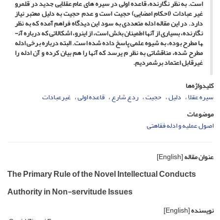
است. به­ نظر نگارنده، قاعده اولی در سیره­ های عام عقلایی جدید در قلمرو
غیر عبادات (احکام امضایی) حجیت است و عدم حجیت به­ دلیل معتبر نیاز
دارد. در این مقاله ادله متعددی به سود این دیدگاه فراهم آمده که به­ نظر
نگارنده، بسیاری از آن­ها اطمینان­ بخش است، از این­رو، اشکالاتی که درباره آن­
ها مطرح بوده، به شیوه علمی پاسخ داده شده است. البته درباره برخی ادله
مطرح شده، مناقشاتی به ­نظر م ی­رسد که آن­ها را هم بیان کرده و آن ادله را
غیرقابل اعتماد برشمردیم.
کلیدواژه‌ها
سیره عقلا
دلیل
حجیت
ردع شارع
قاعده اولی
غیرعبادات
موضوعات
اصول عملیه و ادله فقاهتی
عنوان مقاله
[English]
The Primary Rule of the Novel Intellectual Conducts
Authority in Non-servitude Issues
نویسنده
[English]