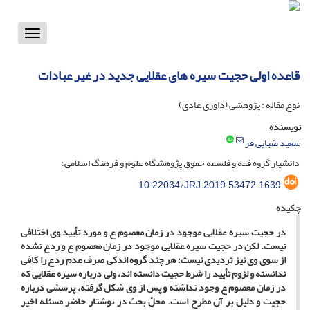
Toggle
vigation
قاعده اولی حجیت سیره های عقلایی جدید در غیر عبادات
نوع مقاله : پژوهشی (داوری عادی)
نویسنده
سعید ضیایی فر
دانشیار گروه فقه و فلسفه حقوق پژوهشگاه علوم و فرهنگ اسلامی؛
10.22034/JRJ.2019.53472.1639
چکیده
در حجیت سیره عقلایی موجود در زمان معصوم ع و مورد تأیید وی اختلافی
نیست. لکن در حجیت سیره عقلایی موجود در زمان معصوم ع و ردع نشده
از سوی وی نیز تردیدی نیست؛ هر چند گروه اندکی صرف عدم ردع را کافی
ندانسته و لزوم تأیید را شرط حجیت دانسته­ اند، ولی درباره سیره عقلایی که
در زمان معصوم ع وجود نداشته و پس از وی شکل گرفته، پرسشی درباره
حجیت و دلیل بر آن مطرح است. محلّ بحث در نوشتار حاضر مسئله اخیر