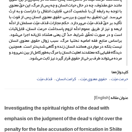
مانند حق مقذوف، چه در حال حیات انسان و چه پس از مرگ، این حقّ معنوی
با توجه به رابطه آن با شخصیت آدمی، قابلیت انتقال را داراست و به ارث
می‌رسد. این تحقیق به تبیین و بررسی حقوق معنوی انسان پس از فوت با
تأکید بر حقّ قذف میّت می‌پردازد. حکم مجازات قذف میّت مسلمان از ادلّه
اربعه و نیز از طریق عموم ادلّه لزوم پاسداشت حرمت انسان، قابل‌اثبات
است و در صورت تحقّق شرایط، حدّ آن یعنی هشتاد تازیانه اجرا می‌شود.
براساس منابع فقه امامیه نه‌تنها مرگ، سبب زوال حقوق معنوی انسان
نیست بلکه در مواردی همانند انسان زنده و گاهی شدیدتر است. همچنین
دیدگاه فقهایی که معتقدند اهلیت انسان با مرگ به‌طورکامل از بین نمی‌رود و
مرده می‌تواند طرف برخی از حقوق قرار گیرد نیز ثابت می‌شود.
کلیدواژه‌ها
حرمت میّت
حقوق معنوی میّت
کرامت انسان
قذف میّت
عنوان مقاله
[English]
Investigating the spiritual rights of the dead with
emphasis on the judgment of the dead's right over the
penalty for the false accusation of fornication in Shiite