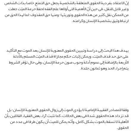
إنّ الاعتقاد بفردیة الحقوق المتعلقة بالشخصیة یجعل حق التمتع خاصا بذات الشخص
وغیر قابل للنقل، فی حین أنّ الأهمیة التی أولاها علم الفقه لحفظ حرمة المیّت جعلت
من الممکن نقل کثیر من هذه الحقوق وتوریثها؛ ومنها حق المقذوف؛ لما لهذا الحق من
ارتباط وثیق بشخصیة الإنسان وکرامته.
یهدف هذا البحث إلى دراسة وتبیین الحقوق المعنویة للإنسان بعد الموت مع التأکید
على حق حد قذف المیّت، ویمکن إثبات حکم مجازاة قذف المیّت المسلم بالأدلة
الأربعة بالإضافة إلى عموم أدلة وجوب صون حرمة الإنسان، وفی حال توّفر الشروط
یتم إجراء الحد وهو ثمانون جلدة.
وفقا للمصادر الفقهیة الإمامیة لا یؤدی الموت إلى زوال الحقوق المعنویة للإنسان؛ بل
قد تزداد هذه الحقوق شدة فی بعض الحالات، کما تثبت آراء بعض الفقهاء القائلین بأنّ
الأهلیة لا تسقط بالموت بشکل کامل، وأنّه یمکن للمیت أن یکون طرفا فی عدد من
الحقوق.