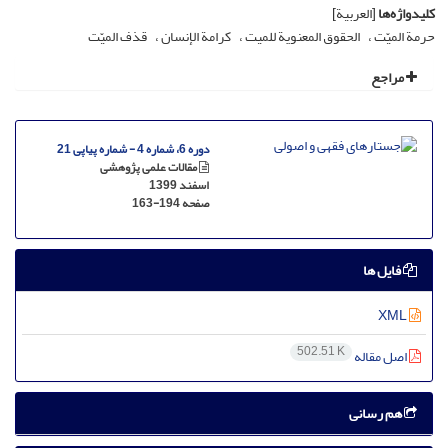
کلیدواژه‌ها
[العربیة]
حرمة المیّت
الحقوق المعنویة للمیت
کرامة الإنسان
قذف المیّت
مراجع
دوره 6، شماره 4 - شماره پیاپی 21
مقالات علمی پژوهشی
اسفند 1399
صفحه
163-194
فایل ها
XML
502.51 K
اصل مقاله
هم رسانی