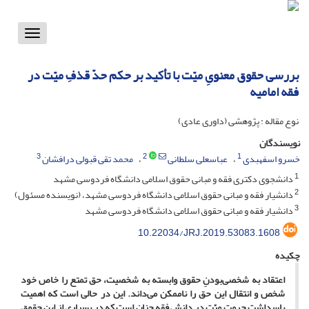
Toggle
vigation
بررسی حقوق معنویِ میّت با تأکید بر حکم حدّ قذفِ میّت در
فقه امامیه
نوع مقاله : پژوهشی (داوری عادی)
نویسندگان
3
2
1
خسرو اسفهبدی
عباسعلی سلطانی
محمد تقی قبولی درافشان
1
دانشجوی دکتری فقه و مبانی حقوق اسلامی دانشگاه فردوسی مشهد
2
دانشیار فقه و مبانی حقوق اسلامی دانشگاه فردوسی مشهد، (نویسنده مسئول)
3
دانشیار فقه و مبانی حقوق اسلامی دانشگاه فردوسی مشهد
10.22034/JRJ.2019.53083.1608
چکیده
اعتقاد به شخصی‌بودنِ حقوق وابسته به شخصیت، حق تمتع را خاص خود
شخص و انتقال این حق را ناممکن می‌داند. این در حالی است ‌که اهمیت
پاسداشت حرمت میّت در دانش فقه چنان است که در بسیاری از این حقوق