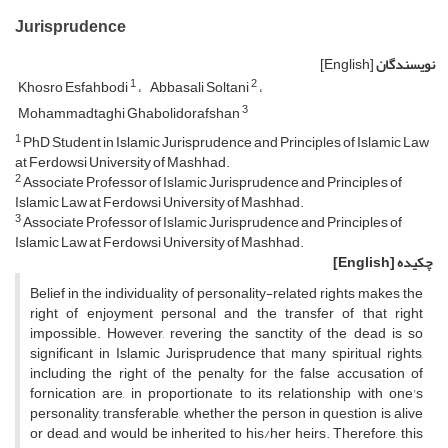
Jurisprudence
نویسندگان
[English]
1
2
Khosro Esfahbodi
Abbasali Soltani
3
Mohammadtaghi Ghabolidorafshan
1
PhD Student in Islamic Jurisprudence and Principles of Islamic Law
at Ferdowsi University of Mashhad.
2
Associate Professor of Islamic Jurisprudence and Principles of
Islamic Law at Ferdowsi University of Mashhad.
3
Associate Professor of Islamic Jurisprudence and Principles of
Islamic Law at Ferdowsi University of Mashhad.
چکیده
[English]
Belief in the individuality of personality-related rights makes the
right of enjoyment personal and the transfer of that right
impossible. However, revering the sanctity of the dead is so
significant in Islamic Jurisprudence that many spiritual rights,
including the right of the penalty for the false accusation of
fornication are, in proportionate to its relationship with one's
personality, transferable, whether the person in question is alive
or dead, and would be inherited to his/her heirs. Therefore, this