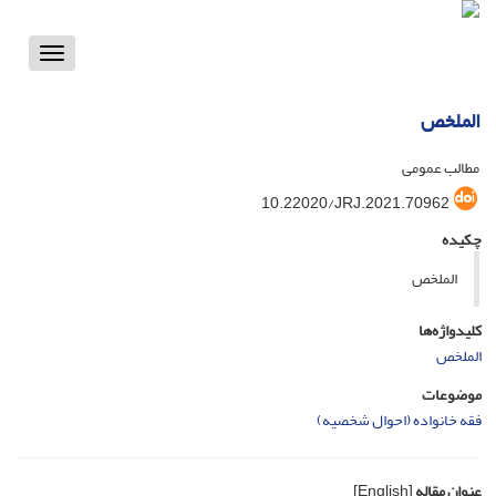
Toggle
vigation
الملخص
مطالب عمومی
10.22020/JRJ.2021.70962
چکیده
الملخص
کلیدواژه‌ها
الملخص
موضوعات
فقه خانواده (احوال شخصیه)
عنوان مقاله
[English]