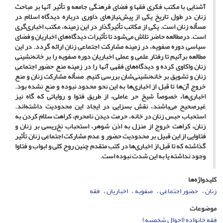
آشنایی با مکتب فکری فقها و فضای فرهنگی جامعه و تأثیر آنها بر مباحث
زنان در طول تاریخ یکی از پیش‌نیازهای داوری درباره دیدگاه اسلام در
مسأله زنان است. یکی از مکاتب تأثیرگذار در این زمینه، مکتب اخباری‌گری
است. درمطالعه حاضر تلاش می‌شود تا تأثیرات دیدگاه‌های اخباریان و فضای
سیاسی دوره صفویه، در زمینه مشارکت اجتماعی زنان ارائه گردد. در این
مطالعه برآنیم تا رفتار علمی و عملی اخباریان دوره صفویه را بر خانه‌نشینی
زنان واکاوی کرده و دیدگاه‌های فقهی آنها را در زمینه منع حضور اجتماعی
زنان و تشویق بر خانه‌نشینی‌شان بررسی کنیم. مسأله مشارکت زنان و منع
خروج آن‌ها تا قبل از اخباری‌ها به این نحو محدود نبوده و منع نشده بود.
اخباری‌ها، خصوصاً شیخ حر عاملی، از طریق فتوا و روایاتی که گاه نیز
غیرصحیح می‌باشند، نقش بسزایی در ایجاد این محدودیت داشته‌اند.
استحباب حبس زنان در خانه، حرمت دیدن نامحرم، کراهت سلام کردن به
زنان، کراهت خروج از منزل به اذن شوهر، استحباب نخ‌ریسی بر زنان و
فتاوایی از این قبیل بر محدودیت حضور و عدم مشارکت اجتماعی زنان تأثیر
گذاشته که تا قبل از اخباری‌ها در کتب متقدم چنین روح کلی و ابواب و فتاوا
وجود نداشته یا به این شدت نبوده است.
کلیدواژه‌ها
زنان
حضور اجتماعی
صفویه
اخباریان
فقه
موضوعات
فقه خانواده (احوال شخصیه)