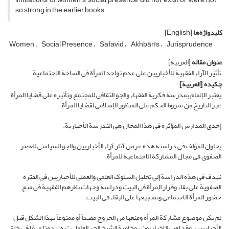
so strong in the earlier books.
کلیدواژه‌ها
[English]
Women
Social Presence
Safavid
Akhbārīs
Jurisprudence
عنوان مقاله
[العربیة]
تأثیر الآراء الفقهیة للأخباریین على عدم تواجد المرأة فی الساحة الاجتماعیة
چکیده
[العربیة]
یعتبر الإلمام بمدرسة فکریة الفقهاء والجو الثقافی للمجتمع وتأثیره على قضایا المرأة
عبر التاریخ من شروط الحکم على المنظور الإسلامی لقضایا المرأة.
إحدى المدارس المؤثرة فی هذا المجال هی الندرسة الأخباریة.
یحاول المؤلف فی دراسته هذه عرض آثار آراء الأخباریین والجو السیاسی للعصر
الصفوی فی مجال المشارکة الاجتماعیة للمرأة.
نهدف فی هذه الدراسة إلى تحلیل السلوک العلمی والعملی للأخباریین فی الفترة
الصفویة على بقاء وقرار المرأة فی البیت ودراسة وجهات نظرهم الفقهیة فی منع
حضور المرأة الاجتماعی وتشجیعها على البقاء فی البیت.
لم یکن موضوع مشارکة المرأة ومنعها من الخروج مقیداً أو ممنوعاً بهذا الشکل قبل
الأخباریین. وقد لعب الإخباریون ، وخاصة الشیخ الحر العاملی "ره"، دورًا مهمًا فی خلق