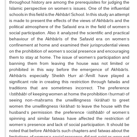
throughout history are among the prerequisites for judging the
Islamic perspective on women’s issues. One of the influential
schools in this field is the Akhbārī School. In this study, an attempt
is made to present the effects of the views of Akhbārīs and the
political atmosphere of the Safavid era in the field of women’s
social participation. Also, it analyzed the scientific and practical
behaviour of the Akhbārīs of the Safavid era on women’s
confinement at home and examined their jurisprudential views
on the prohibition of women’s social presence and encouraging
them to stay at home. The issue of women’s participation and
banning them from leaving the house was not limited or
prohibited in this way before the emergence of Akhbārīs.
Akhbārīs, especially Sheikh Ḥurr al-ʻĀmilī, have played a
significant role in creating this restriction through fatwās and
traditions that are sometimes incorrect. The preference
(
Istiḥbāb
) of keeping women at home, the prohibition (ḥurmat) of
seeing non-maḥrams, the unwillingness (kirāhat) to greet
women, the unwillingness (kirāhat) to leave the house with the
husband’s permission, the preference (
istiḥbāb
) of women’s
spinning, and similar fatwas have affected the restriction of
women’s presence and lack of social participation. It should be
noted that before Akhbārīs, such chapters and fatwas about the
limitations of women’s social presence did not exist or were not