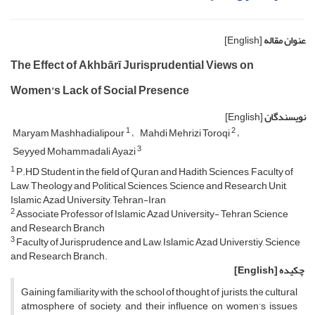
عنوان مقاله
[English]
The Effect of Akhbārī Jurisprudential Views on
Women’s Lack of Social Presence
نویسندگان
[English]
1
2
Maryam Mashhadialipour
Mahdi Mehrizi Toroqi
3
Seyyed Mohammadali Ayazi
1
P.HD Student in the field of Quran and Hadith Sciences, Faculty of
Law, Theology and Political Sciences, Science and Research Unit,
Islamic Azad University, Tehran-Iran
2
Associate Professor of Islamic Azad University- Tehran Science
and Research Branch
3
Faculty of Jurisprudence and Law, Islamic Azad Universtiy, Science
and Research Branch.
چکیده
[English]
Gaining familiarity with the school of thought of jurists, the cultural
atmosphere of society, and their influence on women’s issues