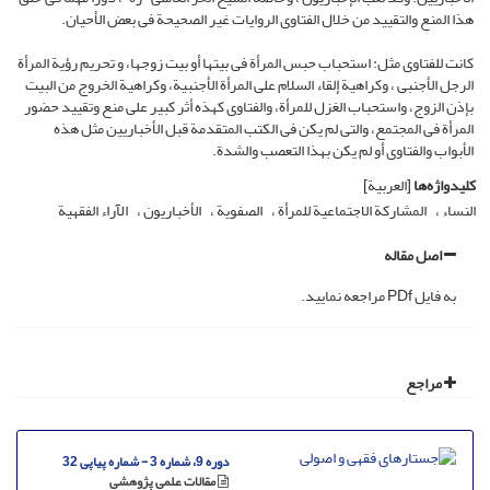
هذا المنع والتقیید من خلال الفتاوى الروایات غیر الصحیحة فی بعض الأحیان.
کانت للفتاوى مثل: استحباب حبس المرأة فی بیتها أو بیت زوجها، و تحریم رؤیة المرأة
الرجل الأجنبی ، وکراهیة إلقاء السلام على المرأة الأجنبیة، وکراهیة الخروج من البیت
بإذن الزوج، واستحباب الغزل للمرأة، والفتاوى کهذه أثر کبیر على منع وتقیید حضور
المرأة فی المجتمع، والتی لم یکن فی الکتب المتقدمة قبل الأخباریین مثل هذه
الأبواب والفتاوی أو لم یکن بهذا التعصب والشدة.
کلیدواژه‌ها
[العربیة]
النساء
المشارکة الاجتماعیة للمرأة
الصفویة
الأخباریون
الآراء الفقهیة
اصل مقاله
به فایل PDf مراجعه نمایید.
مراجع
دوره 9، شماره 3 - شماره پیاپی 32
مقالات علمی پژوهشی