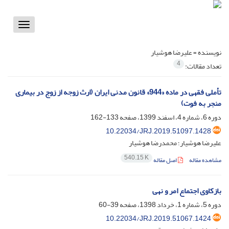
Toggle
vigation
نویسنده =
علیرضا هوشیار
4
تعداد مقالات:
تأملی فقهی در ماده «944» قانون مدنی ایران (ارث زوجه از زوج در بیماری
منجر به فوت)
دوره 6، شماره 4، اسفند 1399، صفحه
133-162
10.22034/JRJ.2019.51097.1428
علیرضا هوشیار؛ محمدرضا هوشیار
540.15 K
مشاهده مقاله
اصل مقاله
بازکاوی اجتماع امر و نهی
دوره 5، شماره 1، خرداد 1398، صفحه
39-60
10.22034/JRJ.2019.51067.1424