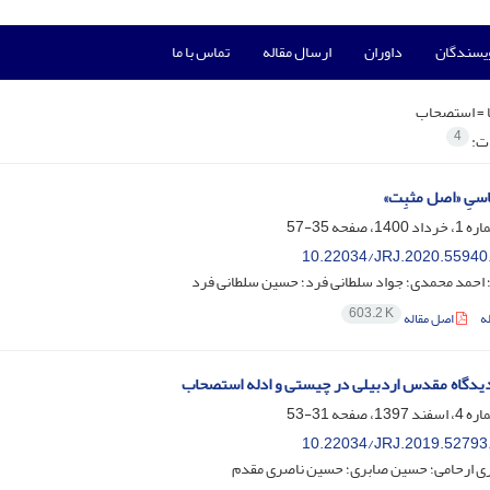
ویسندگان
داوران
ارسال مقاله
تماس با ما
 =
استصحاب
4
ات:
سیِ «اصل مثبِت»
35-57
10.22034/JRJ.2020.55940
؛ احمد محمدی؛ جواد سلطانی فرد؛ حسین سلطانی فرد
603.2 K
ه
اصل مقاله
دیدگاه مقدس اردبیلی در چیستی و ادله استصحاب
31-53
10.22034/JRJ.2019.52793
 ارحامی؛ حسین صابری؛ حسین ناصری مقدم