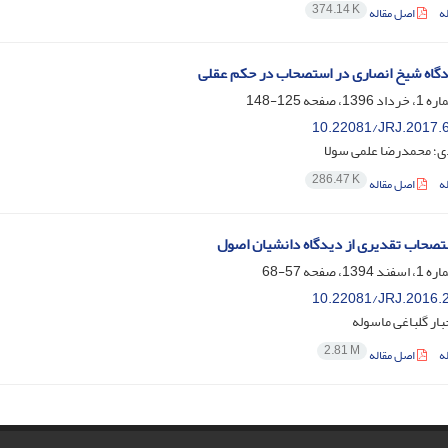
374.14 K
ه
اصل مقاله
دگاه شیخ انصاری در استصحاب در حکم عقلی
125-148
10.22081/JRJ.2017.
ی؛ محمدرضا علمی سولا
286.47 K
ه
اصل مقاله
صحاب تقدیری از دیدگاه دانشیان اصول
57-68
10.22081/JRJ.2016.
ار گلباغی ماسوله
2.81 M
ه
اصل مقاله