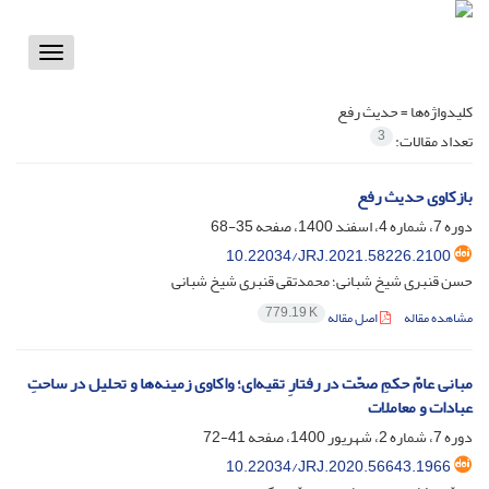
Toggle
vigation
کلیدواژه‌ها =
حدیث رفع
3
تعداد مقالات:
بازکاوی حدیث رفع
دوره 7، شماره 4، اسفند 1400، صفحه
35-68
10.22034/JRJ.2021.58226.2100
حسن قنبری شیخ شبانی؛ محمدتقی قنبری شیخ شبانی
779.19 K
مشاهده مقاله
اصل مقاله
مبانی عامّ حکمِ صحّت در رفتارِ تقیه‌ای؛ واکاوی زمینه‌ها و تحلیل در ساحتِ
عبادات و معاملات
دوره 7، شماره 2، شهریور 1400، صفحه
41-72
10.22034/JRJ.2020.56643.1966