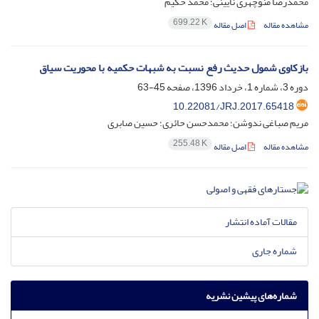
محمّدرضا منوچهری نایینی؛ محمّد حکیم
699.22 K
مشاهده مقاله
اصل مقاله
بازکاوی شمول حدیث رفع نسبت به شبهات حکمیه با محوریت سیاق
دوره 3، شماره 1، خرداد 1396، صفحه
45-63
10.22081/JRJ.2017.65418
مریم صباغی ندوشن؛ محمدحسن حائری؛ حسین صابری
255.48 K
مشاهده مقاله
اصل مقاله
مقالات آماده انتشار
شماره جاری
شماره‌های پیشین نشریه