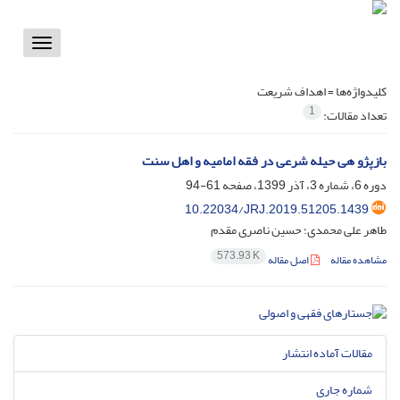
Toggle
vigation
کلیدواژه‌ها =
اهداف شریعت
1
تعداد مقالات:
بازپژو هی حیله شرعی در فقه امامیه و اهل سنت
دوره 6، شماره 3، آذر 1399، صفحه
61-94
10.22034/JRJ.2019.51205.1439
طاهر علی محمدی؛ حسین ناصری مقدم
573.93 K
مشاهده مقاله
اصل مقاله
مقالات آماده انتشار
شماره جاری