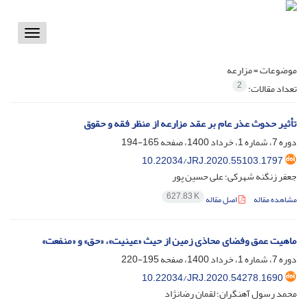
Toggle
vigation
موضوعات =
مزارعه
2
تعداد مقالات:
تأثیر حدوث عذر عام بر عقد مزارعه از منظر فقه و حقوق
دوره 7، شماره 1، خرداد 1400، صفحه
165-194
10.22034/JRJ.2020.55103.1797
جعفر زنگنه شهرکی؛ علی حسین پور
627.83 K
مشاهده مقاله
اصل مقاله
ماهیت عمق وفضای محاذی زمین از حیث «عینیت»، «حق» و «منفعت»
دوره 7، شماره 1، خرداد 1400، صفحه
195-220
10.22034/JRJ.2020.54278.1690
محمد رسول آهنگران؛ لقمان رضانژاد