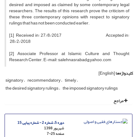
desired and imposed as claimed by some contemporary legal
researchers. The results of this research prove the criticism of
these three contemporary opinions with respect to signatory
rulings that has not been conducted earlier.
[1] Received in: 27/8/2017 Accepted in:
28/2/2018
[2] Associate Professor at Islamic Culture and Thought
Research Center. E-mail: salehnasrabad@yahoo.com
کلیدواژه‌ها
[English]
signatory
recommendatory
timely
the desired signatory rulings
the imposed signatory rulings
مراجع
دوره 5، شماره 2 - شماره پیاپی 15
شهریور 1398
صفحه
7-25