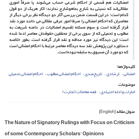
امضائیات هم قسمی از احکام شرعی حساب می‌شوند یا صرفاً اموری
عقلائی‌اند که نسبتی به شارع بماهوشارع ندارند؛ اثار هریک از دو قول
کدام است؛ در این قسمت ضمن بررسی آثار دو دیدگاه نظر برخی دیگر از
معاصران که احکام امضائی را صرفا امور عرفی عقلائی می دانند مورد نقد
قرار گرفته است و سوم مسئله تقسیم امضائیات در دامنه شریعت به
مطلوب و تحمیلی که از سوی برخی از محققین حقوقدان معاصر ادعا شده
است؛ این دیدگاه نیز مورد مداقه و نقد قرار گرفته است. بطور خلاصه
دستاورد این پژوهش نقد سه دیدگاه معاصر مرتبط با احکام امضائی است
که دو مورد آن مسبوق به سابقه نبوده است.
کلیدواژه‌ها
امضائی
ارشادی
تاریخ‌مندی
احکام امضائی مطلوب
احکام امضائی تحمیلی
موضوعات
امارات و ادله اجتهادی
فقه معاملات (تجارت)
عنوان مقاله
[English]
The Nature of Signatory Rulings with Focus on Criticism
of some Contemporary Scholars’ Opinions