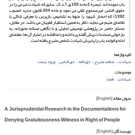
باب نموده ­اند. تبصره 2 ماده 155 ق.آ.د.ک. سابق که شهادت تبرعی را در
حقوق­ الناس غیرمسموع تلقی می­ نمود و ماده 204 قانون جدید (مصوب
1392) که احضار شهود را منوط به تشخیص بازپرس یا معرفی شاکی یا
تقاضای متهم می­ نماید، ناظر به­ همین استظهار فقیهان می­ باشد. در مقابل،
جستار حاضر در پژوهشی توصیفی­ تحلیلی و با نگاهی مسئله­ محورانه، به
بازخوانی مستندات پیش­ گفته پرداخته و با مناقشه در اعتبار آن ­ها، مقتضای
ادله و قواعد باب را پذیرش شهادت شخص متبرع یافته است.
کلیدواژه‌ها
شهادت
شاهد متبرع
حق الله
حق الناس
ورود تهمت
موضوعات
شهادات
قضاء
عنوان مقاله
[English]
A Jurisprudential Research in the Documentations for
Denying Gratuitousness Witness in Right of People
نویسندگان
[English]