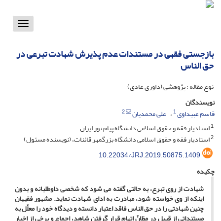
Toggle
vigation
‏بازجستی فقهی در مستندات عدم پذیرش شهادت تبرعی در
حق الناس
نوع مقاله : پژوهشی (داوری عادی)
نویسندگان
2
1
قاسم عبیداوی
علی محمدیان
1
استادیار فقه و حقوق اسلامی دانشگاه پیام نور ایران
2
استادیار فقه و حقوق اسلامی دانشگاه بزرگمهر قائنات، (نویسنده مسئول)
10.22034/JRJ.2019.50875.1409
چکیده
شهادت از روی تبرع، به­ حالتی گفته می­ شود که شخصی داوطلبانه و بدون
اینکه از وی خواسته شود، مبادرت به ادای شهادت نماید. مشهور فقیهان
چنین شهادتی را در حق­ الناس فاقد اعتبار دانسته­ و دیدگاه خود را معلّل به
مستنداتی از قبیل در مظانّ اتهام قرار گرفتن شاهد، اجماع و برخی از اخبار