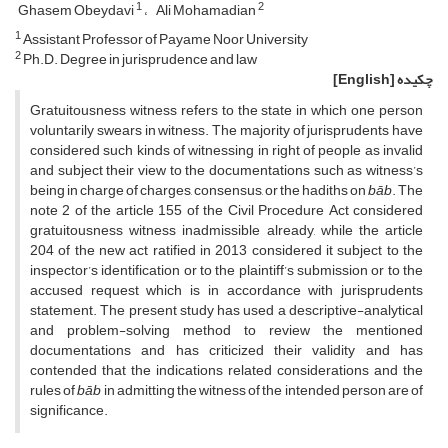
1
2
Ghasem Obeydavi
Ali Mohamadian
1
Assistant Professor of Payame Noor University
2
Ph.D. Degree in jurisprudence and law
چکیده
[English]
Gratuitousness witness refers to the state in which one person
voluntarily swears in witness. The majority of jurisprudents have
considered such kinds of witnessing in right of people as invalid
and subject their view to the documentations such as witness’s
being in charge of charges, consensus, or the hadiths on
bāb
. The
note 2 of the article 155 of the Civil Procedure Act considered
gratuitousness witness inadmissible already, while the article
204 of the new act ratified in 2013 considered it subject to the
inspector’s identification or to the plaintiff’s submission or to the
accused request which is in accordance with jurisprudents
statement. The present study has used a descriptive-analytical
and problem-solving method to review the mentioned
documentations and has criticized their validity and has
contended that the indications related considerations and the
rules of
bāb
in admitting the witness of the intended person are of
significance.