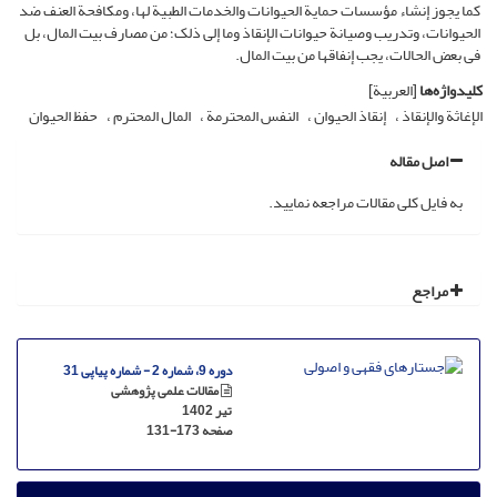
کما یجوز إنشاء مؤسسات حمایة الحیوانات والخدمات الطبیة لها، ومکافحة العنف ضد
الحیوانات، وتدریب وصیانة حیوانات الإنقاذ وما إلى ذلک؛ من مصارف بیت المال، بل
فی بعض الحالات، یجب إنفاقها من بیت المال.
کلیدواژه‌ها
[العربیة]
الإغاثة والإنقاذ
إنقاذ الحیوان
النفس المحترمة
المال المحترم
حفظ الحیوان
اصل مقاله
به فایل کلی مقالات مراجعه نمایید.
مراجع
دوره 9، شماره 2 - شماره پیاپی 31
مقالات علمی پژوهشی
تیر 1402
صفحه
131-173