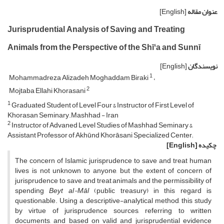
عنوان مقاله
[English]
Jurisprudential Analysis of Saving and Treating
Animals from the Perspective of the Shīʻa and Sunnī
نویسندگان
[English]
1
Mohammadreza Alizadeh Moghaddam Biraki
2
Mojtaba Ellahi Khorasani
1
Graduated Student of Level Four & Instructor of First Level of
Khorasan Seminary.Mashhad - Iran
2
Instructor of Advaned Level Studies of Mashhad Seminary &
Assistant Professor of Akhūnd Khorāsani Specialized Center;
چکیده
[English]
The concern of Islamic jurisprudence to save and treat human
lives is not unknown to anyone, but the extent of concern of
jurisprudence to save and treat animals and the permissibility of
spending
Beyt al-Māl
(public treasury) in this regard is
questionable. Using a descriptive-analytical method, this study
by virtue of jurisprudence sources, referring to written
documents, and based on valid and jurisprudential evidence