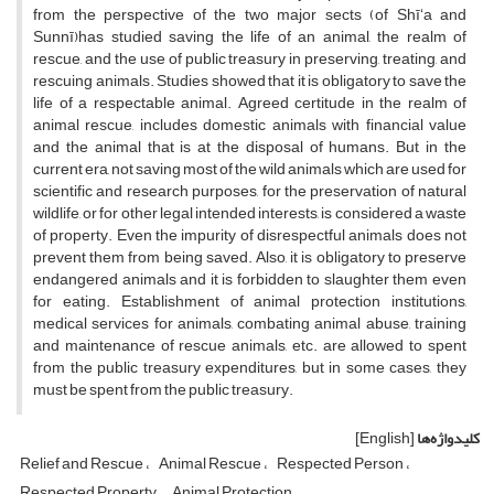
from the perspective of the two major sects (of Shīʻa and
Sunnī)has studied saving the life of an animal, the realm of
rescue, and the use of public treasury in preserving, treating, and
rescuing animals. Studies showed that it is obligatory to save the
life of a respectable animal. Agreed certitude in the realm of
animal rescue, includes domestic animals with financial value
and the animal that is at the disposal of humans. But in the
current era, not saving most of the wild animals which are used for
scientific and research purposes, for the preservation of natural
wildlife, or for other legal intended interests, is considered a waste
of property. Even the impurity of disrespectful animals does not
prevent them from being saved. Also, it is obligatory to preserve
endangered animals and it is forbidden to slaughter them even
for eating. Establishment of animal protection institutions,
medical services for animals, combating animal abuse, training
and maintenance of rescue animals, etc. are allowed to spent
from the public treasury expenditures, but in some cases, they
must be spent from the public treasury.
کلیدواژه‌ها
[English]
Relief and Rescue
Animal Rescue
Respected Person
Respected Property
Animal Protection