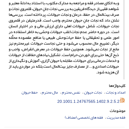
و به اتکای مصادر فقه و مراجعه به مدارک مکتوب، با استناد به ادلۀ معتبر و
شواهد فقهی از دیدگاه فریقین به بررسی نجات جانِ حیوان، قلمروی نجات و
صرف بیت‌المال در حفظ، درمان و نجات حیوانات، پرداخته است. بررسی‌ها
نشان داد که نجات جانِ حیوان محترم، واجب است. قدرمتیقن در قلمروی
نجات حیوانات، شامل حیوانات اهلی دارای ارزش مالی و در اختیار انسان
است. در دوره حاضر عدم نجات اغلب حیوانات وحشی به خاطر استفاده در
امور علمی و تحقیقاتی یا حفظ حیات‌وحش طبیعی یا منافع مقصوده محلَّله
دیگر، تضییع مال محسوب می‌شود و حتی نجاست حیوانات غیرمحترم نیز
مانع از نجات نمی‌شود. همچنین حفظ حیوانات در معرض انقراض، واجب و
ذبح آن‌ها حتی برای خوردن،حرام است. تشکیل نهادهای حفاظت از حیوانات
و خدمات درمانی برای حیوانات، مقابله با حیوان آزاری، آموزش و نگهداری از
حیوانات امدادی و... از مصارف جایز بیت‌المال است بلکه در مواردی باید از
آن هزینه شود.
کلیدواژه‌ها
امداد و نجات
نجات حیوان
نفس محترم
مال محترم
حفظ حیوان
20.1001.1.24767565.1402.9.2.5.2
موضوعات
فقه مدیریت
فقه های تخصصی (مضاف)