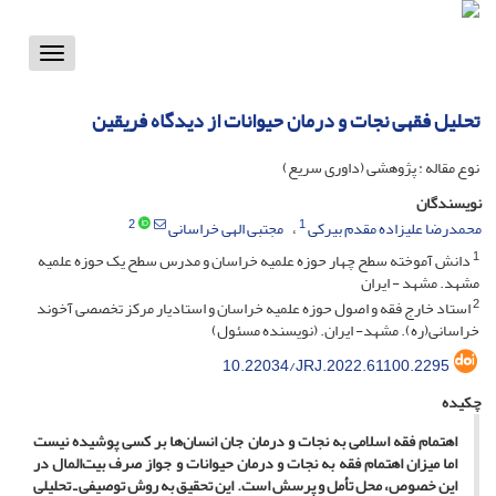
Toggle
vigation
تحلیل فقهی نجات و درمان حیوانات از دیدگاه فریقین
نوع مقاله : پژوهشی (داوری سریع)
نویسندگان
2
1
محمدرضا علیزاده مقدم بیرکی
مجتبی الهی خراسانی
1
دانش آموخته سطح چهار حوزه علمیه خراسان و مدرس سطح یک حوزه علمیه
مشهد. مشهد - ایران
2
استاد خارج فقه و اصول حوزه علمیه خراسان و استادیار مرکز تخصصی آخوند
خراسانی(ره). مشهد- ایران. (نویسنده مسئول)
10.22034/JRJ.2022.61100.2295
چکیده
اهتمام فقه اسلامی به نجات و درمان جان انسان‌ها بر کسی پوشیده نیست
اما میزان اهتمام فقه به نجات و درمان حیوانات و جواز صرف بیت‌المال در
این خصوص، محل تأمل و پرسش است. این تحقیق به روش توصیفی ـ تحلیلی