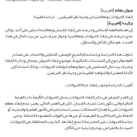
عنوان مقاله
[العربیة]
إنقاذ الحیوانات ومعالجتها من وجهة نظر الفریقین... دراسة فقهیة
چکیده
[العربیة]
إن اهتمام الفقه الإسلامی وحرصه على إنقاذ الإنسان ومعالجته لا یخفى على أحد، ولکن
مدى حرصه على إنقاذ الحیوانات ومعالجتها، وجواز صرف شیء من بیت المال فی هذا
الصدد، هو مکان للتأمل والتساؤل.
تناولت هذه الدراسة وباستخدام المنهج الوصفی – التحلیلی والاعتماد علی مصادر
الفقه والرجوع إلی المستندات المکتوبة، موضوع إنقاذ الحیوان، ومجال ودائرة الإنقاذ
و صرف بیت مال المسلمین فی حفظ ومعالجة وإنقاذ الحیوانات، وذلک استناداً إلى
الأدلة المعتبرة والشواهد الفقهیة من وجهة نظر الفریقین.
أظهرت الدراسة وجوب إنقاذ حیاة الحیوانات.
إن القدر المتیقن فی دائرة إنقاذ الحیوانات یشمل الحیوانات الألیفة ذات القیمة
المالیة والتی تکون تحت تصرف الإنسان، لکن فی العصر الحالی، یعتبر عدم إنقاذ معظم
الحیوانات البریة إهدارًا للممتلکات بسبب استخدامها فی الأمور العلمیة والبحثیة، أو
الحفاظ على الحیاة البریة الطبیعیة، أو غیرها من الفوائد المقصودة المحللة. وحتى
نجاسة الحیوانات غیر المحترمة لا تمنع إنقاذها. کما یجب المحافظة على الحیوانات
المهددة بالانقراض، ویحرم ذبحها حتى للأکل.