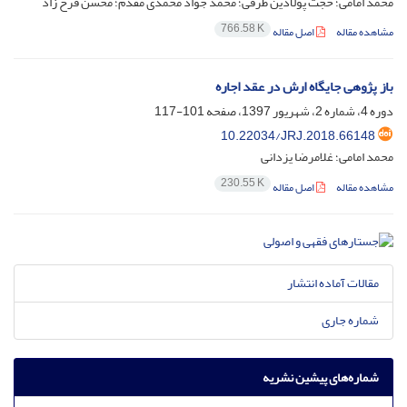
محمد امامی؛ حجت پولادین طرقی؛ محمد جواد محمدی مقدم؛ محسن فرح زاد
766.58 K
مشاهده مقاله
اصل مقاله
باز پژوهی جایگاه ارش در عقد اجاره
دوره 4، شماره 2، شهریور 1397، صفحه
101-117
10.22034/JRJ.2018.66148
محمد امامی؛ غلامرضا یزدانی
230.55 K
مشاهده مقاله
اصل مقاله
مقالات آماده انتشار
شماره جاری
شماره‌های پیشین نشریه