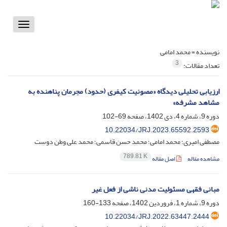
Toggle
vigation
نویسنده =
محمد امامی
3
تعداد مقالات:
ارزیابی تحلیلی دیدگاه «مصونیت کیفری (حدود) مجرمان پناهنده به
مشاهد مشرفه»
دوره 9، شماره 4، دی 1402، صفحه
69-102
10.22034/JRJ.2023.65592.2593
مصطفی امیری؛ محمد امامی؛ محمد حسن قاسمی؛ محمد علی وطن دوست
789.81 K
مشاهده مقاله
اصل مقاله
مبانی فقهی مسئولیت مدنی ناشی از فعل غیر
دوره 9، شماره 1، فروردین 1402، صفحه
133-160
10.22034/JRJ.2022.63447.2444