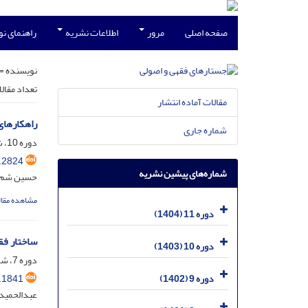
صفحه اصلی
مرور
اطلاعات نشریه
راهنمای ن
نویسنده =
تعداد مقال
مقالات آماده انتشار
راهکارهای
شماره جاری
دوره 10، شماره 3، مهر 1403، صفحه
.2824
شماره‌های پیشین نشریه
حسین شم‌خ
مشاهده مقال
دوره 11 (1404)
ساختار فق
دوره 10 (1403)
دوره 7، شماره 4، اسفند 1400، صفحه
.1841
دوره 9 (1402)
عبدالحمید