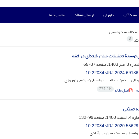
ویسندگان
داوران
ارسال مقاله
تماس با ما
عبدالحمید واسطی
3
ات:
 توسعۀ تحقیقات میان‌رشته‌‌ای در فقه
37-65
10.22034/JRJ.2024.69186
الی مقدم؛ عبدالحمید واسطی؛ مرتضی نوروزی
774.4 K
ه
اصل مقاله
ه تمدّنی
99-132
10.22034/JRJ.2020.55629
 واسطی؛ محمدحسن علی آبادی