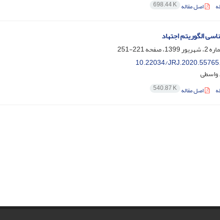
698.44 K
ه
اصل مقاله
سی الگوریتم اجتهاد
221-251
10.22034/JRJ.2020.55765
 واسطی
540.87 K
ه
اصل مقاله