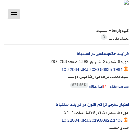
Toggle
vigation
کلیدواژه‌ها =
استنباط
3
تعداد مقالات:
فرآیند حکم‌شناسی در استنباط
دوره 6، شماره 2، شهریور 1399، صفحه
253-292
10.22034/JRJ.2020.56635.1964
سید محمدباقر قدمی؛ رضا میهن دوست
674.55 K
مشاهده مقاله
اصل مقاله
اعتبار سنجی تراکم ظنون در فرایند استنباط
دوره 5، شماره 3، آذر 1398، صفحه
7-34
10.22034/JRJ.2019.50822.1405
مهدی خطیبی