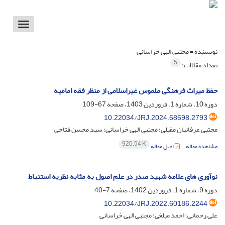
Toggle
vigation
نویسنده =
مجتبی الهی خراسانی
5
تعداد مقالات:
حفظ میراث فرهنگی ملموس غیراسلامی از منظر فقه امامیه
دوره 10، شماره 1، فروردین 1403، صفحه
67-109
10.22034/JRJ.2024.68698.2793
مجتبی عرفانیان مقبلی؛ مجتبی الهی خراسانی؛ سید محسن فتاحی
920.54 K
مشاهده مقاله
اصل مقاله
نوآوری های علامه شهید صدر در علم اصول به مثابه نظریه استنباط
دوره 9، شماره 1، فروردین 1402، صفحه
7-40
10.22034/JRJ.2022.60186.2244
علی رحمانی؛ احمد مبلغی؛ مجتبی الهی خراسانی