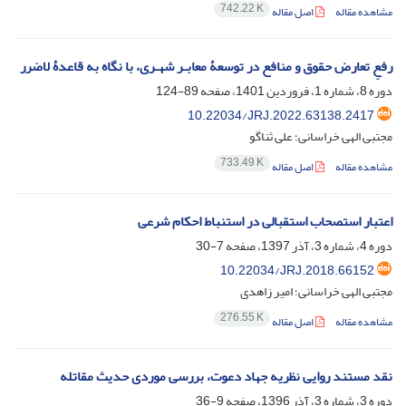
742.22 K
مشاهده مقاله
اصل مقاله
رفعِ تعارض حقوق و منافع در توسعۀ معابـر شهـری، با نگاه به قاعدۀ لاضرر
دوره 8، شماره 1، فروردین 1401، صفحه
89-124
10.22034/JRJ.2022.63138.2417
مجتبی الهی خراسانی؛ علی ثناگو
733.49 K
مشاهده مقاله
اصل مقاله
اعتبار استصحاب استقبالی در استنباط احکام شرعی
دوره 4، شماره 3، آذر 1397، صفحه
7-30
10.22034/JRJ.2018.66152
مجتبی الهی خراسانی؛ امیر زاهدی
276.55 K
مشاهده مقاله
اصل مقاله
نقد مستند روایی نظریه جهاد دعوت، بررسی موردی حدیث مقاتله
دوره 3، شماره 3، آذر 1396، صفحه
9-36