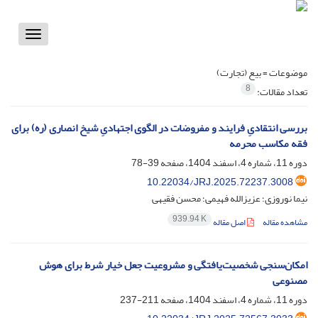
Toggle
vigation
موضوعات =
بیع (تجارت)
8
تعداد مقالات:
بررسی انتقادیِ فرایند و مفروضات در الگوی اجتهادیِ شیخ انصاری (ره) برای
فقه مکاسب محرمه
دوره 11، شماره 4، اسفند 1404، صفحه
39-78
10.22034/JRJ.2025.72237.3008
نیما نوروزی؛ عزیزالله فهیمی؛ محسن فقیهی
939.94 K
مشاهده مقاله
اصل مقاله
امکان‌سنجی شخصیت‌یافتگی و مشروعیت جعل خیار شرط برای هوش
مصنوعی
دوره 11، شماره 4، اسفند 1404، صفحه
211-237