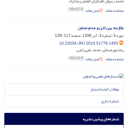
محمد رسول آهنگران؛ لقمان رضانژاد
584.67 K
مشاهده مقاله
اصل مقاله
ملازمه بین اذن و عدم ضمان
دوره 5، شماره 3، آذر 1398، صفحه
117-139
10.22034/JRJ.2019.51778.1493
رضا پورصدقی؛ محمد علی راغبی
360.81 K
مشاهده مقاله
اصل مقاله
مقالات آماده انتشار
شماره جاری
شماره‌های پیشین نشریه