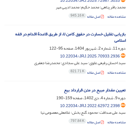
10.22034/JRJ.2025.72567.3033
محمد باقر پناهی؛ محمد حکیم؛ محمد ادیبی مهر
945.16 K
مشاهده مقاله
اصل مقاله
بازیابی تقلیل خسارت در حقوق کامن لا، از طریق قاعدۀ اقدام در فقه
اسلامی
دوره 11، شماره 2، شهریور 1404، صفحه
95-122
10.22034/JRJ.2025.70933.2936
سید احسان رفیعی علوی؛ سید علی سجادی؛ محمدرضا جعفری
821.71 K
مشاهده مقاله
اصل مقاله
تعیین مقدار مبیع در متن قرارداد بیع
دوره 9، شماره 4، دی 1402، صفحه
159-190
10.22034/JRJ.2022.62972.2398
سید علی صداقت؛ محمود گنج بخش؛ غلامعلی معصومی نیا
797.84 K
مشاهده مقاله
اصل مقاله