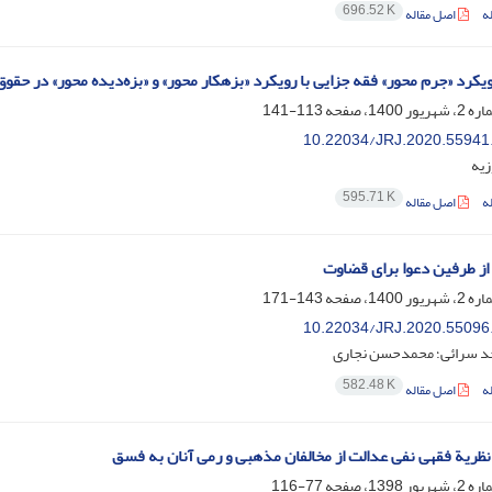
696.52 K
ه
اصل مقاله
یکرد «جرم محور» فقه جزایی با رویکرد «بزهکار محور» و «بزه‌دیده محور» در حقو
113-141
10.22034/JRJ.2020.55941
زیه
595.71 K
ه
اصل مقاله
از طرفین دعوا برای قضاوت
143-171
10.22034/JRJ.2020.55096
 سرائی؛ محمدحسن نجاری
582.48 K
ه
اصل مقاله
نظریة فقهی نفی عدالت از مخالفان مذهبی و رمی آنان به فسق
77-116