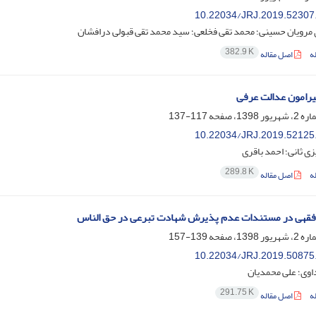
10.22034/JRJ.2019.52307
مرویان حسینی؛ محمد تقی فخلعی؛ سید محمد تقی قبولی درافشان
382.9 K
ه
اصل مقاله
رامون عدالت عرفی
117-137
10.22034/JRJ.2019.52125
ی ثانی؛ احمد باقری
289.8 K
ه
اصل مقاله
 فقهی در مستندات عدم پذیرش شهادت تبرعی در حق الناس
139-157
10.22034/JRJ.2019.50875
اوی؛ علی محمدیان
291.75 K
ه
اصل مقاله