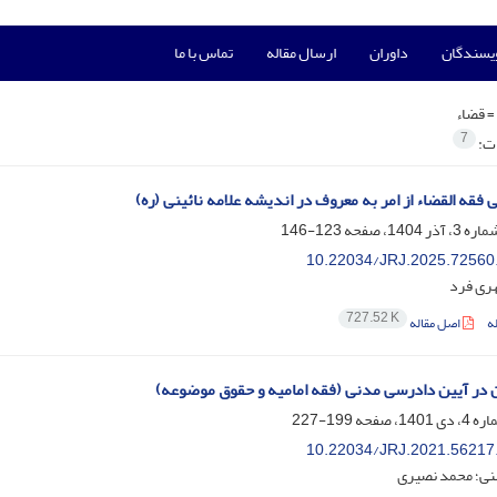
ویسندگان
داوران
ارسال مقاله
تماس با ما
=
قضاء
7
ات:
ی فقه القضاء از امر به معروف در اندیشه علامه نائینی (ره)
123-146
10.22034/JRJ.2025.72560
ری فرد
727.52 K
ه
اصل مقاله
 در آیین دادرسی مدنی (فقه امامیه و حقوق موضوعه)
199-227
10.22034/JRJ.2021.56217
ی؛ محمد نصیری