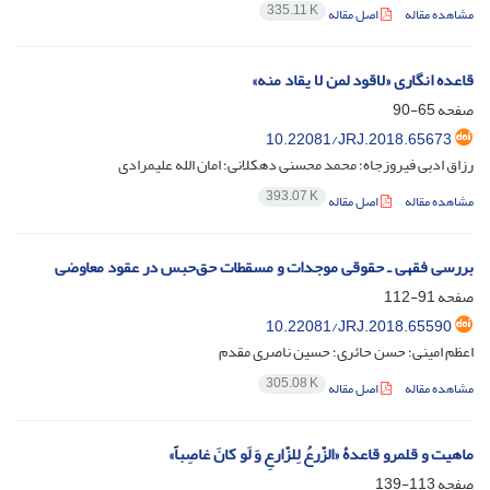
335.11 K
مشاهده مقاله
اصل مقاله
قاعده انگاری «لاقود لمن لا یقاد منه»
صفحه
65-90
10.22081/JRJ.2018.65673
رزاق ادبی فیروزجاه؛ محمد محسنی دهکلانی؛ امان الله علیمرادی
393.07 K
مشاهده مقاله
اصل مقاله
بررسی فقهی ـ حقوقی موجدات و مسقطات حق‌حبس در عقود معاوضی
صفحه
91-112
10.22081/JRJ.2018.65590
اعظم امینی؛ حسن حائری؛ حسین ناصری مقدم
305.08 K
مشاهده مقاله
اصل مقاله
ماهیت و قلمرو قاعدۀ «الزّرعُ لِلزّارعِ وَ لَو کانَ غاصِباً»
صفحه
113-139