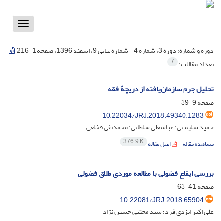
Toggle
vigation
دوره و شماره:
دوره 3، شماره 4 - شماره پیاپی 9، اسفند 1396، صفحه 1-216
7
تعداد مقالات:
تحلیل جرم سازمان‌یافته از دریچۀ فقه
صفحه
9-39
10.22034/JRJ.2018.49340.1283
حمید سلیمانی؛ عباسعلی سلطانی؛ محمدتقی فخلعی
376.9 K
مشاهده مقاله
اصل مقاله
بررسی ایقاع فضولی با مطالعه موردی طلاق فضولی
صفحه
41-63
10.22081/JRJ.2018.65904
علی اکبر ایزدی فرد؛ سید مجتبی حسین نژاد