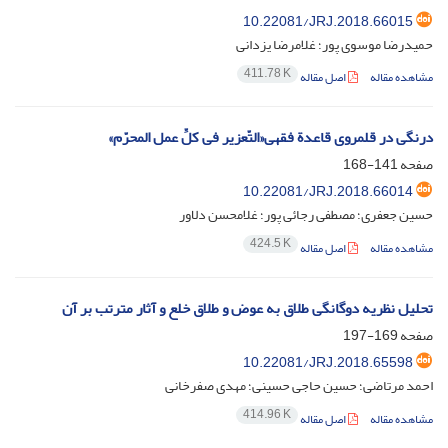
10.22081/JRJ.2018.66015
حمیدرضا موسوی پور؛ غلامرضا یزدانی
411.78 K
مشاهده مقاله
اصل مقاله
درنگی در قلمروی قاعدة فقهی«التّعزیر فی کلِّ عمل المحرّم»
صفحه
141-168
10.22081/JRJ.2018.66014
حسین جعفری؛ مصطفی رجائی پور؛ غلامحسن دلاور
424.5 K
مشاهده مقاله
اصل مقاله
تحلیل نظریه دوگانگی طلاق به عوض و طلاق خلع و آثار مترتب بر آن
صفحه
169-197
10.22081/JRJ.2018.65598
احمد مرتاضی؛ حسین حاجی حسینی؛ مهدی صفرخانی
414.96 K
مشاهده مقاله
اصل مقاله