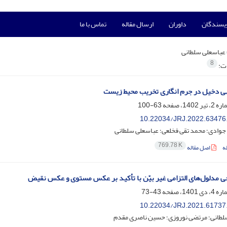
ویسندگان
داوران
ارسال مقاله
تماس با ما
عباسعلی سلطانی
8
ات:
ی دخیل در جرم انگاری تخریب محیط زیست
63-100
10.22034/JRJ.2022.63476
وادی؛ محمد تقی فخلعی؛ عباسعلی سلطانی
769.78 K
ه
اصل مقاله
ی مدلول‌های التزامی غیر بیّن با تأکید بر عکس مستوی و عکس نقیض
43-73
10.22034/JRJ.2021.61737
لطانی؛ مرتضی نوروزی؛ حسین ناصری مقدم