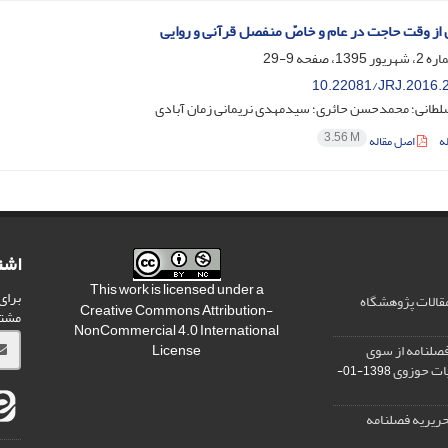
ن از وقت حاجت در عام و خاصّ منفصل قرآنی و روایی
9-29
10.22081/JRJ.2016.
لطانی؛ محمدحسن حائری؛ سیدمهدی نریمانی زمان آبادی
3.56 M
ه
اصل مقاله
اشت
This work is licensed under a
برای
مقالات پژوهشگاه
Creative Commons Attribution-
مشت
NonCommercial 4.0 International
صلنامه از سوی
License
یات حوزوی
1398-01-
ریریه فصلنامه