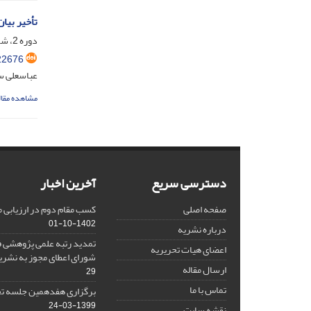
تأخیر بیا
دوره 2، شماره 2، شهریور 1395، صفحه
22676
عباسعلی س
مشاهده مقال
دسترسی سریع
آخرین اخبار
صفحه اصلی
کسب مقام دوم در ارزیابی 
1402-10-01
درباره نشریه
تمدید رتبه علمی پژوهشی ف
اعضای هیات تحریریه
شورای اعطای مجوز به نشر
ارسال مقاله
29
تماس با ما
برگزاری هفدهمین جلسه تح
1399-03-24
نقشه سایت