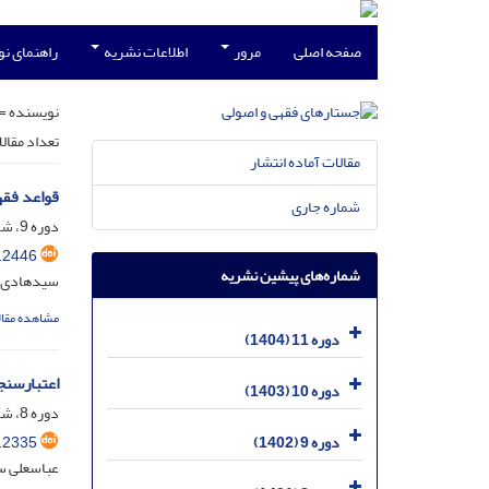
صفحه اصلی
مرور
اطلاعات نشریه
راهنمای ن
نویسنده =
تعداد مقال
مقالات آماده انتشار
قواعد فقه
شماره جاری
دوره 9، شماره 2، تیر 1402، صفحه
.2446
شماره‌های پیشین نشریه
سیدهادی ج
مشاهده مقال
دوره 11 (1404)
اعتبارسنج
دوره 10 (1403)
دوره 8، شماره 4، دی 1401، صفحه
.2335
دوره 9 (1402)
عباسعلی س