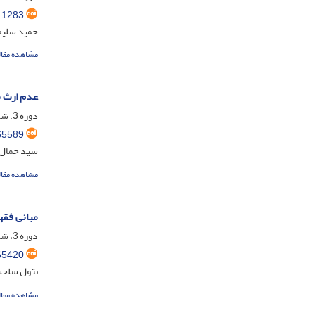
.1283
حمید سلیم
مشاهده مقال
عدم ارث ب
دوره 3، شماره 3، آذر 1396، صفحه
65589
سید جمال 
مشاهده مقال
مبانی فقه
دوره 3، شماره 1، خرداد 1396، صفحه
65420
بتول سلحش
مشاهده مقال