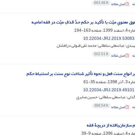
663.46 K
ه
اصل مقاله
ق معنویِ میّت با تأکید بر حکم حدّ قذفِ میّت در فقه امامیه
163-194
10.22034/JRJ.2019.53083
بدی؛ عباسعلی سلطانی؛ محمد تقی قبولی درافشان
502.51 K
ه
اصل مقاله
ر انواع سنت فعل و نحوه تأثیر شناخت نوع سنت بر استنباط حکم
35-61
10.22034/JRJ.2019.49101
دلی؛ عباسعلی سلطانی؛ حسین صابری
388.54 K
ه
اصل مقاله
 سازمان‌یافته از دریچۀ فقه
9-39