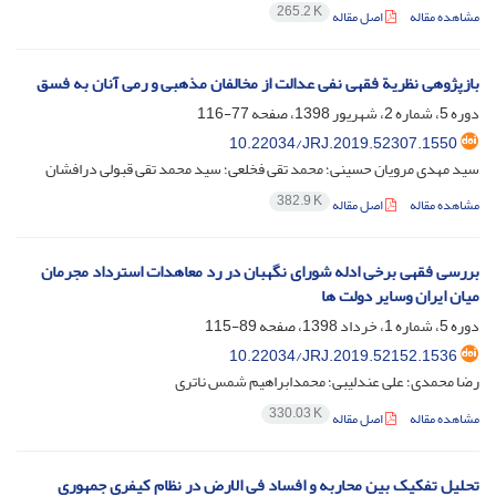
265.2 K
مشاهده مقاله
اصل مقاله
بازپژوهی نظریة فقهی نفی عدالت از مخالفان مذهبی و رمی آنان به فسق
دوره 5، شماره 2، شهریور 1398، صفحه
77-116
10.22034/JRJ.2019.52307.1550
سید مهدی مرویان حسینی؛ محمد تقی فخلعی؛ سید محمد تقی قبولی درافشان
382.9 K
مشاهده مقاله
اصل مقاله
بررسی فقهی برخی ادله شورای نگهبان در رد معاهدات استرداد مجرمان
میان ایران وسایر دولت ها
دوره 5، شماره 1، خرداد 1398، صفحه
89-115
10.22034/JRJ.2019.52152.1536
رضا محمدی؛ علی عندلیبی؛ محمدابراهیم شمس ناتری
330.03 K
مشاهده مقاله
اصل مقاله
تحلیل تفکیک بین محاربه و افساد فی الارض در نظام کیفری جمهوری