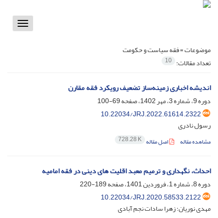
Toggle
vigation
موضوعات =
فقه سیاست و حکومت
10
تعداد مقالات:
اندیشه اخباری زمینه‌ساز تضعیف رویکرد فقه مقارن
دوره 9، شماره 3، مهر 1402، صفحه
69-100
10.22034/JRJ.2022.61614.2322
رسول نادری
728.28 K
مشاهده مقاله
اصل مقاله
احداث، نگهداری و ترمیم معبد اقلیت های دینی در فقه امامیه
دوره 8، شماره 1، فروردین 1401، صفحه
189-220
10.22034/JRJ.2020.58533.2122
مهدی نوریان؛ زهرا سادات نجم آبادی