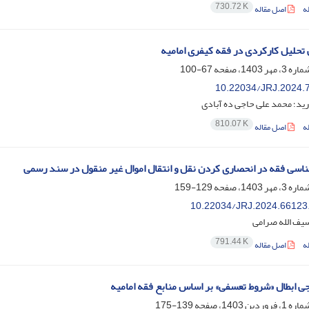
730.72 K
ه
اصل مقاله
تحلیل کارکردی در فقه کیفری امامیه
67-100
10.22034/JRJ.2024.
ید؛ محمد علی حاجی ده آبادی
810.07 K
ه
اصل مقاله
سی فقه در انحصاری کردن نقل و انتقال اموال غیر منقول در سند رسمی
129-159
10.22034/JRJ.2024.66123
سیف الله صرامی
791.44 K
ه
اصل مقاله
جی ابطال «شروط تعسفی» بر اساس منابع فقه امامیه
139-175