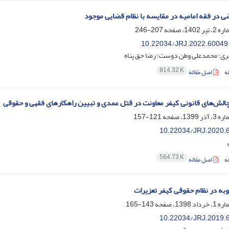
ی در فقه امامیه در مقایسه با نظام قضایی موجود
207-246
10.22034/JRJ.2022.60049
ری؛ محمدعلی وطن دوست؛ رضا حق پناه
814.32 K
ه
اصل مقاله
و چالش‌های قانونی کیفر معاونت در قتل عمدی و تبیین راهکارهای فقهی و حقوقی
121-157
10.22034/JRJ.2020.
564.73 K
ه
اصل مقاله
به در نظام حقوقی کیفر تعزیرات
143-165
10.22034/JRJ.2019.