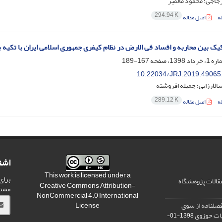
جاجی؛ محمود مالمیر
294.94 K
ه
اصل مقاله
ک بین محاربه و افساد فی الارض در نظام کیفری جمهوری اسلامی ایران با تکیه بر 
167-189
10.22034/JRJ.2019.49065
الارزایی؛ جمیله افروشته
289.12 K
ه
اصل مقاله
اشت
This work is licensed under a
برای
مقالات پژوهشگاه
Creative Commons Attribution-
مشت
NonCommercial 4.0 International
صلنامه از سوی
License
یات حوزوی
1398-01-