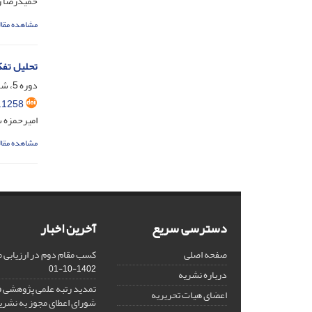
حمیدرضا ز
مشاهده مقال
تحلیل تفکی
دوره 5، شماره 1، خرداد 1398، صفحه
.1258
امیرحمزه س
مشاهده مقال
دسترسی سریع
آخرین اخبار
صفحه اصلی
کسب مقام دوم در ارزیابی 
1402-10-01
درباره نشریه
تمدید رتبه علمی پژوهشی ف
اعضای هیات تحریریه
شورای اعطای مجوز به نشر