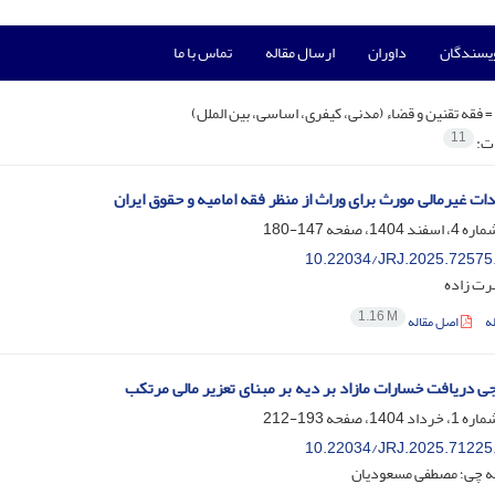
ویسندگان
داوران
ارسال مقاله
تماس با ما
=
فقه تقنین و قضاء (مدنی، کیفری، اساسی، بین الملل)
11
ات:
دات غیرمالی مورث برای وراث از منظر فقه امامیه و حقوق ایران
147-180
10.22034/JRJ.2025.72575
ت زاده
1.16 M
ه
اصل مقاله
جی دریافت خسارات مازاد بر دیه بر مبنای تعزیر مالی مرتکب
193-212
10.22034/JRJ.2025.71225
ه چی؛ مصطفی مسعودیان