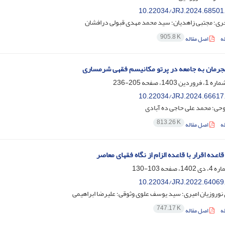
10.22034/JRJ.2024.68501
ری؛ مجتبی زاهدیان؛ سید محمد مهدی قبولی درافشان
905.8 K
ه
اصل مقاله
رمان به جامعه در پرتو مکانیسم فقهی شرمساری
205-236
10.22034/JRJ.2024.66617
حی؛ محمد علی حاجی ده آبادی
813.26 K
ه
اصل مقاله
اعده اقرار با قاعده الزام از نگاه فقهای معاصر
103-130
10.22034/JRJ.2022.64069
وروزیان امیری؛ سید یوسف علوی وثوقی؛ علیرضا ابراهیمی
747.17 K
ه
اصل مقاله