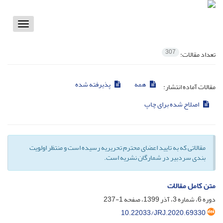
Toggle
vigation
307
تعداد مقالات:
همه
پذیرفته شده
مقالات آماده انتشار:
اصلاح شده برای چاپ
مقالاتی که به تایید اعضای محترم تحریریه رسیده است و منتظر اولویت
بندی سردبیر در شمارگان نشریه است.
متن کامل مقالات
دوره 6، شماره 3، آذر 1399، صفحه
1-237
10.22033/JRJ.2020.69330