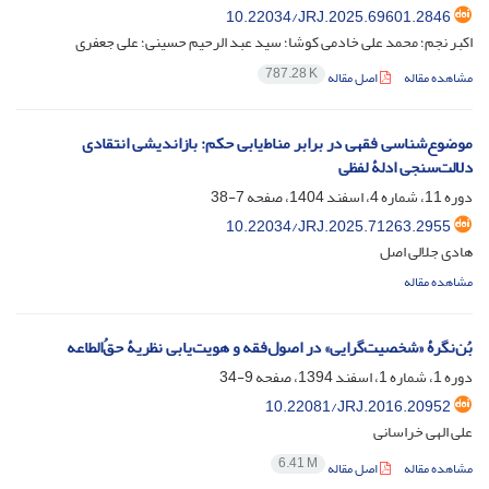
10.22034/JRJ.2025.69601.2846
اکبر نجم؛ محمد علی خادمی کوشا؛ سید عبد الرحیم حسینی؛ علی جعفری
787.28 K
مشاهده مقاله
اصل مقاله
موضوع‌شناسی فقهی در برابر مناط‌یابی حکم: بازاندیشی انتقادی
دلالت‌سنجی ادلۀ لفظی
دوره 11، شماره 4، اسفند 1404، صفحه
7-38
10.22034/JRJ.2025.71263.2955
هادی جلالی اصل
مشاهده مقاله
بُن‌نگرۀ «شخصیت‌گرایی» در اصول‌فقه و هویت‌یابی نظریۀ حقُ‌الطاعه
دوره 1، شماره 1، اسفند 1394، صفحه
9-34
10.22081/JRJ.2016.20952
علی الهی خراسانی
6.41 M
مشاهده مقاله
اصل مقاله