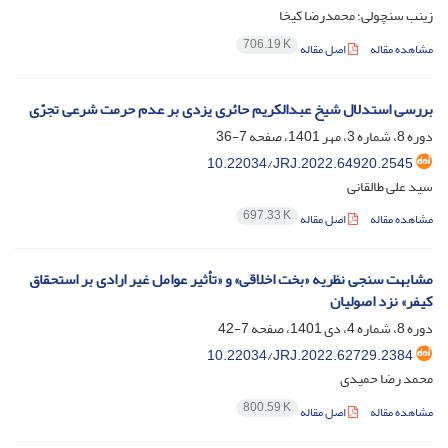
زینب سنچولی؛ محمدرضا کیخا
706.19 K
مشاهده مقاله
اصل مقاله
بررسی استدلال شیخ عبدالکریم حائری یزدی بر عدم حرمت شرعی تجرّی
دوره 8، شماره 3، مهر 1401، صفحه
7-36
10.22034/JRJ.2022.64920.2545
سید علی طالقانی
697.33 K
مشاهده مقاله
اصل مقاله
مشابهت سنجی نظریه «بخت اخلاقی» و «تأثیر عوامل غیر ارادی بر استحقاق
کیفر» نزد اصولیان
دوره 8، شماره 4، دی 1401، صفحه
7-42
10.22034/JRJ.2022.62729.2384
محمد رضا حمیدی
800.59 K
مشاهده مقاله
اصل مقاله